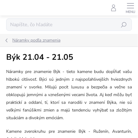
Prejsť
na
obsah
Hľadať
Náramky podľa znamenia
Býk 21.04 - 21.05
Náramky pre znamenie Býk - tieto kamene budu dopĺňať vašu
hlbokú citlivosť. Býci sú jedným z najspoľahlivejších hviezdnych
znamení v svorke. Milujú pocit luxusu a bezpečia a večne sa
obklopujú jemnými a vznešenými vecami života. Aj keď môžu byť
praktickí a oddaní, tí, ktorí sa narodili v znamení Býka, nie sú
veľkými fanúšikmi zmien a majú tendenciu vyhýbať sa zložitým
situáciám a divokým emóciám.
Kamene zverokruhu pre znamenie Býk - Ruženín, Avanturín,