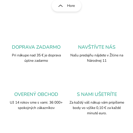
l
r
Hore
á
á
d
n
a
k
c
o
i
e
v
p
a
r
DOPRAVA ZADARMO
NAVŠTÍVTE NÁS
n
v
i
Pri nákupe nad 35 € je doprava
Našu predajňu nájdete v Žiline na
k
úplne zadarmo
Národnej 11
e
y
v
ý
p
i
s
OVERENÝ OBCHOD
S NAMI UŠETRÍTE
u
Už 14 rokov sme s vami. 36 000+
Za každý váš nákup vám pripíšeme
spokojných zákazníkov
body vo výške 0,10 € za každé
minuté euro.