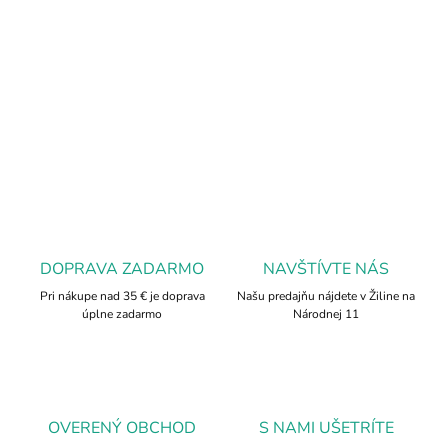
pred negatívnou energiou. Blokuje psychické útoky a absorbuje
negatívne energie z okolia. Prináša jasnosť do mysle a odstraňuje
zmätok.
DETAILNÉ INFORMÁCIE
OPÝTAŤ SA
DOPRAVA ZADARMO
NAVŠTÍVTE NÁS
Pri nákupe nad 35 € je doprava
Našu predajňu nájdete v Žiline na
úplne zadarmo
Národnej 11
OVERENÝ OBCHOD
S NAMI UŠETRÍTE