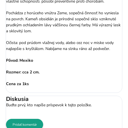
vlastné schopnosti. pôsobí preventívne proti chorobám.
Pochádza z horúceho vnútra Zeme, sopečná činnosť ho vyniesla
na povrch. Kameň obsidián je prírodné sopečné sklo vzniknuté
prudkým ochladením lávy väčšinou čiernej farby. Má výrazný lesk
a sklovitý lom.
Očista: pod prúdom vlažnej vody, alebo cez noc v miske vody
najlepšie s kryštálom. Nabíjame na slnku ráno až podvečer.
Pôvod: Mexiko
Rozmer: cca 2 cm.
Cena za 1ks
Diskusia
Buďte prvý, kto napíše príspevok k tejto položke.
Pridať komentár