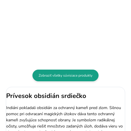
Čierny obsidián prezývaný aj
Apačská slza. Výborne funguje
Prívesok ceruzka z obsidiánu
pri pohlcovaní negatívnej energie
vločkového v tvare
a ochrane aury. Jedná sa o kameň
hexagónu. Čierna farba obsidiánu
bez hraníc a bez obmedzenia.
a biela farba snehových vločiek
Vďaka tomu účinkuje...
predstavujú rovnováhu medzi
tmou a svetlom a tento kameň je...
Zobraziť všetky súvisiace produkty
Prívesok obsidián srdiečko
Indiáni pokladali obsidián za ochranný kameň pred zlom. Silnou
pomoc pri odvracaní magických útokov dáva tento ochranný
kameň zvyšujúce schopnosť obrany. Je symbolom radikálnej
očisty, umožňuje riešiť množstvo zadaných úloh, dodáva vieru vo