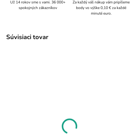
Už 14 rokov sme s vami. 36 000+
Za každý váš nákup vám pripíšeme
spokojných zákazníkov
body vo výške 0,10 € za každé
minuté euro.
Súvisiaci tovar
TIP
830
632/7
SKLADOM
SKLADOM
Obsidián náramok
Prívesok obsidián
vločkový ceruzka
5,46 €
3,49 €
Do košíka
Do košíka