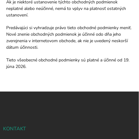
Ak je niektoré ustanovenie týchto obchodných podmienok
neplatné alebo neúčinné, nemá to vplyv na platnosť ostatných
ustanovení.
Predávajúci si vyhradzuje právo tieto obchodné podmienky meniť.
Nové znenie obchodných podmienok je účinné odo dňa jeho
zverejnenia v internetovom obchode, ak nie je uvedený neskorší
dátum účinnosti.
Tieto všeobecné obchodné podmienky sú platné a účinné od 19.
júna 2026.
Z
á
p
ä
t
i
KONTAKT
e