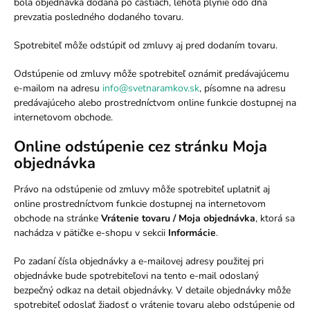
bola objednávka dodaná po častiach, lehota plynie odo dňa
prevzatia posledného dodaného tovaru.
Spotrebiteľ môže odstúpiť od zmluvy aj pred dodaním tovaru.
Odstúpenie od zmluvy môže spotrebiteľ oznámiť predávajúcemu
e-mailom na adresu
info@svetnaramkov.sk
, písomne na adresu
predávajúceho alebo prostredníctvom online funkcie dostupnej na
internetovom obchode.
Online odstúpenie cez stránku Moja
objednávka
Právo na odstúpenie od zmluvy môže spotrebiteľ uplatniť aj
online prostredníctvom funkcie dostupnej na internetovom
obchode na stránke
Vrátenie tovaru / Moja objednávka
, ktorá sa
nachádza v pätičke e-shopu v sekcii
Informácie
.
Po zadaní čísla objednávky a e-mailovej adresy použitej pri
objednávke bude spotrebiteľovi na tento e-mail odoslaný
bezpečný odkaz na detail objednávky. V detaile objednávky môže
spotrebiteľ odoslať žiadosť o vrátenie tovaru alebo odstúpenie od