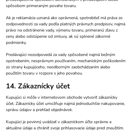
spôsobom primeraným povahe tovaru.
Ak je reklamácia uznaná ako oprávnená, spotrebiteľ má práva zo
zodpovednosti za vady podľa platných právnych predpisov, najmä
právo na odstránenie vady, výmenu tovaru, primeranú zľavu z
ceny alebo odstúpenie od zmluvy, ak sú splnené zákonné
podmienky.
Predávajúci nezodpovedá za vady spôsobené najmä bežným
opotrebením, nesprávnym používaním, mechanickým poškodením
zo strany kupujúceho, neodborným zaobchádzaním alebo
použitím tovaru v rozpore s jeho povahou.
14. Zákaznícky účet
Kupujúci si môže v internetovom obchode vytvoriť zákaznícky
účet. Zákaznícky účet umožňuje najmä jednoduchšie nakupovanie,
správu údajov a prehľad objednávok.
Kupujúci je povinný uvádzať v zákazníckom účte správne a
aktuálne údaje a chrániť svoje prihlasovacie údaje pred zneužitím.