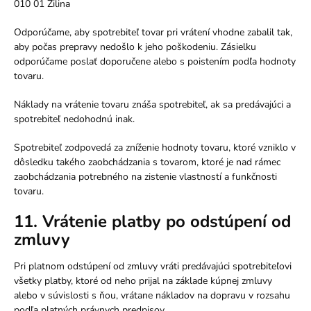
010 01 Žilina
Odporúčame, aby spotrebiteľ tovar pri vrátení vhodne zabalil tak,
aby počas prepravy nedošlo k jeho poškodeniu. Zásielku
odporúčame poslať doporučene alebo s poistením podľa hodnoty
tovaru.
Náklady na vrátenie tovaru znáša spotrebiteľ, ak sa predávajúci a
spotrebiteľ nedohodnú inak.
Spotrebiteľ zodpovedá za zníženie hodnoty tovaru, ktoré vzniklo v
dôsledku takého zaobchádzania s tovarom, ktoré je nad rámec
zaobchádzania potrebného na zistenie vlastností a funkčnosti
tovaru.
11. Vrátenie platby po odstúpení od
zmluvy
Pri platnom odstúpení od zmluvy vráti predávajúci spotrebiteľovi
všetky platby, ktoré od neho prijal na základe kúpnej zmluvy
alebo v súvislosti s ňou, vrátane nákladov na dopravu v rozsahu
podľa platných právnych predpisov.