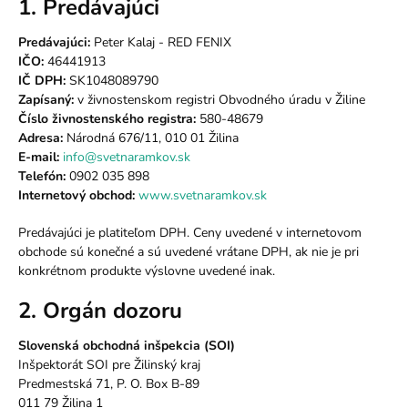
1. Predávajúci
Predávajúci:
Peter Kalaj - RED FENIX
IČO:
46441913
IČ DPH:
SK1048089790
Zapísaný:
v živnostenskom registri Obvodného úradu v Žiline
Číslo živnostenského registra:
580-48679
Adresa:
Národná 676/11, 010 01 Žilina
E-mail:
info@svetnaramkov.sk
Telefón:
0902 035 898
Internetový obchod:
www.svetnaramkov.sk
Predávajúci je platiteľom DPH. Ceny uvedené v internetovom
obchode sú konečné a sú uvedené vrátane DPH, ak nie je pri
konkrétnom produkte výslovne uvedené inak.
2. Orgán dozoru
Slovenská obchodná inšpekcia (SOI)
Inšpektorát SOI pre Žilinský kraj
Predmestská 71, P. O. Box B-89
011 79 Žilina 1