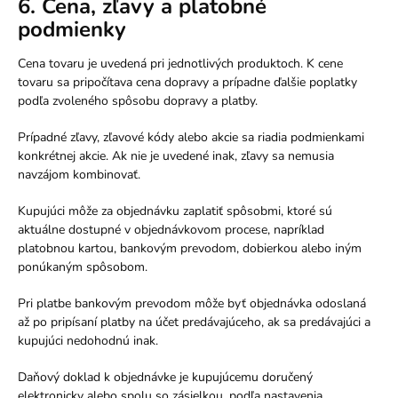
6. Cena, zľavy a platobné
podmienky
Cena tovaru je uvedená pri jednotlivých produktoch. K cene
tovaru sa pripočítava cena dopravy a prípadne ďalšie poplatky
podľa zvoleného spôsobu dopravy a platby.
Prípadné zľavy, zľavové kódy alebo akcie sa riadia podmienkami
konkrétnej akcie. Ak nie je uvedené inak, zľavy sa nemusia
navzájom kombinovať.
Kupujúci môže za objednávku zaplatiť spôsobmi, ktoré sú
aktuálne dostupné v objednávkovom procese, napríklad
platobnou kartou, bankovým prevodom, dobierkou alebo iným
ponúkaným spôsobom.
Pri platbe bankovým prevodom môže byť objednávka odoslaná
až po pripísaní platby na účet predávajúceho, ak sa predávajúci a
kupujúci nedohodnú inak.
Daňový doklad k objednávke je kupujúcemu doručený
elektronicky alebo spolu so zásielkou, podľa nastavenia