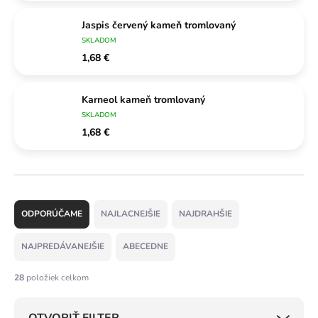
Jaspis červený kameň tromlovaný
SKLADOM
1,68 €
Karneol kameň tromlovaný
SKLADOM
1,68 €
R
a
ODPORÚČAME
NAJLACNEJŠIE
NAJDRAHŠIE
d
e
NAJPREDÁVANEJŠIE
ABECEDNE
n
i
28
položiek celkom
e
p