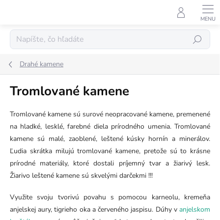
Prejsť
na
obsah
Hľadať
Drahé kamene
Tromlované kamene
Tromlované kamene sú surové neopracované kamene, premenené
na hladké, lesklé, farebné diela prírodného umenia. Tromlované
kamene sú malé, zaoblené, leštené kúsky hornín a minerálov.
Ľudia skrátka milujú tromlované kamene, pretože sú to krásne
prírodné materiály, ktoré dostali príjemný tvar a žiarivý lesk.
Žiarivo leštené kamene sú skvelými darčekmi !!!
Využite svoju tvorivú povahu s pomocou karneolu, kremeňa
anjelskej aury, tigrieho oka a červeného jaspisu. Dúhy v
anjelskom