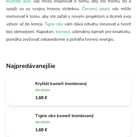
kryštále aury
vás môžu inšpirovať k tomu, aby ste trochu žili a
spojili sa so svojou hravou stránkou.
Červený jaspis
vás môže
motivovať k tomu, aby ste začali s novým projektom a dozreli svoj
výtvor až do konca.
Tigrie oko
vám dáva odvahu inovovať a tvoriť
bez obmedzení. Napokon,
karneol
, ultimátny kameň pre kreativitu,
pomáha zvyšovať sebavedomie a poháňa tvorivú energiu.
Najpredávanejšie
Kryštál kameň tromlovaný
SKLADOM
1,68 €
Tigrie oko kameň tromlovaný
SKLADOM
1,68 €