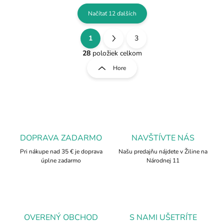
Načítať 12 ďalších
1
3
O
S
v
t
28
položiek celkom
l
r
Hore
á
á
d
n
a
k
c
o
i
e
v
p
a
r
DOPRAVA ZADARMO
NAVŠTÍVTE NÁS
n
v
i
Pri nákupe nad 35 € je doprava
Našu predajňu nájdete v Žiline na
k
úplne zadarmo
Národnej 11
e
y
v
ý
p
i
s
OVERENÝ OBCHOD
S NAMI UŠETRÍTE
u