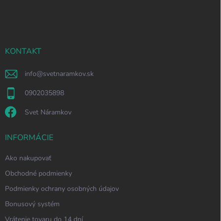
á
p
ä
t
i
KONTAKT
e
info
@
svetnaramkov.sk
0902035898
Svet Náramkov
INFORMÁCIE
Ako nakupovať
Obchodné podmienky
Podmienky ochrany osobných údajov
Bonusový systém
Vrátenie tovaru do 14 dní