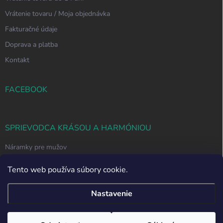
Vrátenie tovaru / Moja objednávka
Fakturačné údaje
Doprava a platba
Kontakt
FACEBOOK
SPRIEVODCA KRÁSOU A HARMÓNIOU
Náramky pre mužov
Ako si vybrať správny náramok z polodrahokamov
Tento web používa súbory cookie.
Nastavenie
Copyright 2026
Svet Náramkov
. Všetky práva vyhradené.
Upraviť nastavenie
cookies