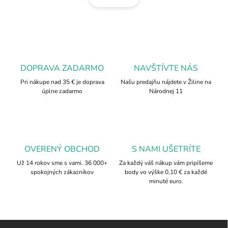
á
d
n
a
k
c
o
i
e
v
p
a
r
DOPRAVA ZADARMO
NAVŠTÍVTE NÁS
n
v
i
Pri nákupe nad 35 € je doprava
Našu predajňu nájdete v Žiline na
k
úplne zadarmo
Národnej 11
e
y
v
ý
p
i
s
OVERENÝ OBCHOD
S NAMI UŠETRÍTE
u
Už 14 rokov sme s vami. 36 000+
Za každý váš nákup vám pripíšeme
spokojných zákazníkov
body vo výške 0,10 € za každé
minuté euro.
Z