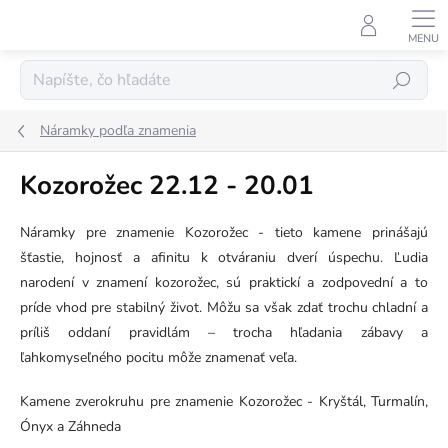
Prejsť
na
obsah
Hľadať
Náramky podľa znamenia
Kozorožec 22.12 - 20.01
Náramky pre znamenie Kozorožec - tieto kamene prinášajú
šťastie, hojnosť a afinitu k otváraniu dverí úspechu. Ľudia
narodení v znamení kozorožec, sú praktickí a zodpovední a to
príde vhod pre stabilný život. Môžu sa však zdať trochu chladní a
príliš oddaní pravidlám – trocha hľadania zábavy a
ľahkomyseľného pocitu môže znamenať veľa.
Kamene zverokruhu pre znamenie Kozorožec - Kryštál, Turmalín,
Ónyx a Záhneda