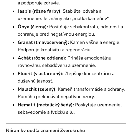
a podporuje zdravie.
Jaspis (rôzne farby):
Stabilita, odvaha a
uzemnenie. Je známy ako „matka kameňov“.
Ónyx (čierny):
Posilňuje sebakontrolu, odolnosť a
ochraňuje pred negatívnou energiou.
Granát (tmavočervený):
Kameň vášne a energie.
Podporuje kreativitu a regeneráciu.
Achát (rôzne odtiene):
Prináša emocionálnu
rovnováhu, sebadôveru a uzemnenie.
Fluorit (viacfarebný):
Zlepšuje koncentráciu a
duševnú jasnosť.
Malachit (zelený):
Kameň transformácie a ochrany.
Pomáha prekonávať negatívne vzory.
Hematit (metalický šedý):
Poskytuje uzemnenie,
sebavedomie a fyzickú silu.
Náramky podľa znamení Zverokruhu