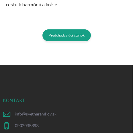
cestu k harmónii a kráse.
Predchádzajúci článok
Z
á
p
ä
t
i
KONTAKT
e
info
@
svetnaramkov.sk
0902035898