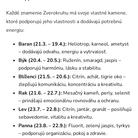
Každé znamenie Zverokruhu má svoje vlastné kamene,
ktoré podporujú jeho vlastnosti a dodávajú potrebnú
energiu:
Baran (21.3. – 19.4.):
Heliotrop, karneol, ametyst
– dodávajú odvahu, energiu a vytrvalosť.
Býk (20.4. – 20.5.):
Ruženín, smaragd, jaspis –
podporujú harmóniu, lásku a stabilitu.
Blíženci (21.5. – 20.6.):
Citrín, achát, tigrie oko –
zlepšujú komunikáciu, koncentráciu a kreativitu.
Rak (21.6. – 22.7.):
Mesačný kameň, perly, selenit
– prinášajú emocionálnu rovnováhu a ochranu.
Lev (23.7. – 22.8.):
Citrín, jantár, granát – posilňujú
sebavedomie, vitalitu a kreativitu.
Panna (23.8. – 22.9.):
Fluorit, zelený jaspis, tyrkys
– podporujú organizáciu, pokoj a zdravie.