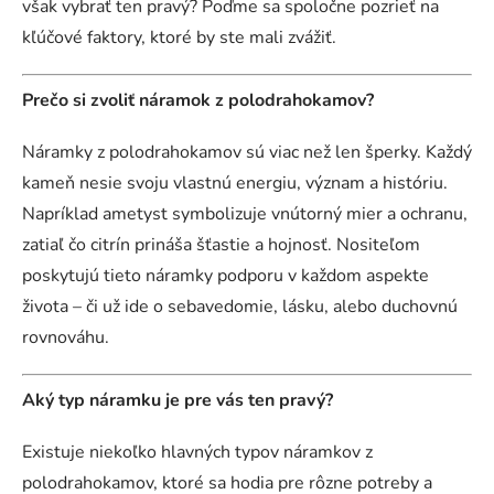
však vybrať ten pravý? Poďme sa spoločne pozrieť na
kľúčové faktory, ktoré by ste mali zvážiť.
Prečo si zvoliť náramok z polodrahokamov?
Náramky z polodrahokamov sú viac než len šperky. Každý
kameň nesie svoju vlastnú energiu, význam a históriu.
Napríklad ametyst symbolizuje vnútorný mier a ochranu,
zatiaľ čo citrín prináša šťastie a hojnosť. Nositeľom
poskytujú tieto náramky podporu v každom aspekte
života – či už ide o sebavedomie, lásku, alebo duchovnú
rovnováhu.
Aký typ náramku je pre vás ten pravý?
Existuje niekoľko hlavných typov náramkov z
polodrahokamov, ktoré sa hodia pre rôzne potreby a