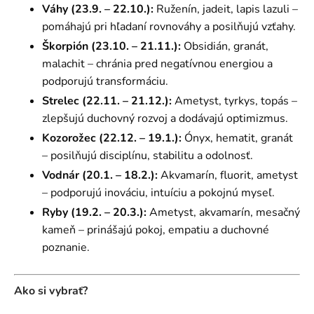
Váhy (23.9. – 22.10.):
Ruženín, jadeit, lapis lazuli –
pomáhajú pri hľadaní rovnováhy a posilňujú vzťahy.
Škorpión (23.10. – 21.11.):
Obsidián, granát,
malachit – chránia pred negatívnou energiou a
podporujú transformáciu.
Strelec (22.11. – 21.12.):
Ametyst, tyrkys, topás –
zlepšujú duchovný rozvoj a dodávajú optimizmus.
Kozorožec (22.12. – 19.1.):
Ónyx, hematit, granát
– posilňujú disciplínu, stabilitu a odolnosť.
Vodnár (20.1. – 18.2.):
Akvamarín, fluorit, ametyst
– podporujú inováciu, intuíciu a pokojnú myseľ.
Ryby (19.2. – 20.3.):
Ametyst, akvamarín, mesačný
kameň – prinášajú pokoj, empatiu a duchovné
poznanie.
Ako si vybrať?