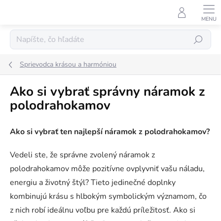
Prejsť
na
obsah
Hľadať
Sprievodca krásou a harmóniou
Ako si vybrať správny náramok z
polodrahokamov
Ako si vybrať ten najlepší náramok z polodrahokamov?
Vedeli ste, že správne zvolený náramok z
polodrahokamov môže pozitívne ovplyvniť vašu náladu,
energiu a životný štýl? Tieto jedinečné doplnky
kombinujú krásu s hlbokým symbolickým významom, čo
z nich robí ideálnu voľbu pre každú príležitosť. Ako si