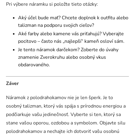
Pri výbere náramku si položte tieto otázky:
Aký účel bude mať? Chcete doplnok k outfitu alebo
talizman na podporu svojich cieľov?
Aké farby alebo kamene vás priťahujú? Vyberajte
pocitovo – často nás „najlepší“ kameň osloví sám.
Je tento náramok darčekom? Zoberte do úvahy
znamenie Zverokruhu alebo osobný vkus
obdarovaného.
Záver
Náramok z polodrahokamov nie je len šperk. Je to
osobný talizman, ktorý vás spája s prírodnou energiou a
podčiarkuje vašu jedinečnosť. Vyberte si ten, ktorý sa
stane vašou oporou, ozdobou a symbolom. Objavte silu
polodrahokamov a nechajte ich dotvoriť vašu osobnú