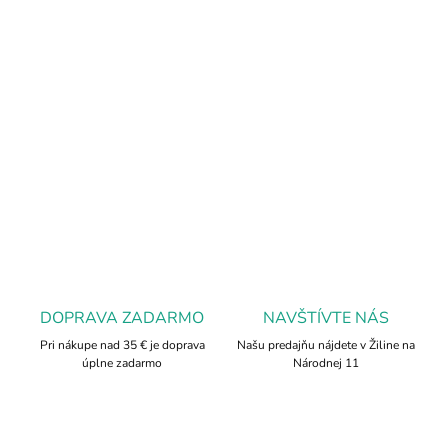
Aventurín je kameň, ktorý pôsobí vysoko kladne na všetko, čo má
súvislosť s prosperitou a majetkom. Aventurín stabilizuje duševný
stav, podporuje vnímavosť a zvyšuje kreativitu. Pomáha pri úľave
od zlosti a podráždenia.
DETAILNÉ INFORMÁCIE
OPÝTAŤ SA
DOPRAVA ZADARMO
NAVŠTÍVTE NÁS
Pri nákupe nad 35 € je doprava
Našu predajňu nájdete v Žiline na
úplne zadarmo
Národnej 11