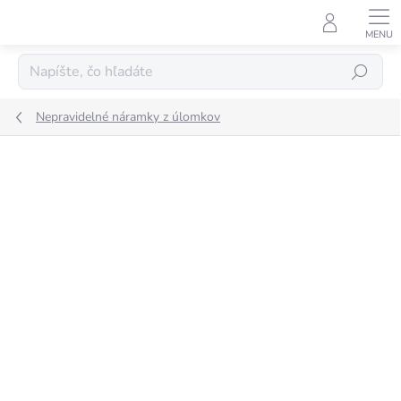
Prejsť
na
obsah
Hľadať
Nepravidelné náramky z úlomkov
1 hodnotenie
Podrobnosti hodnotenia