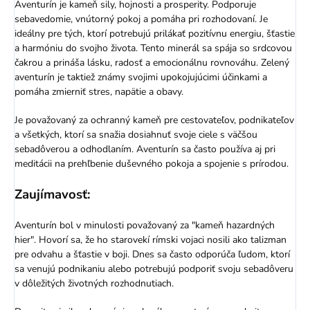
Aventurín je kameň sily, hojnosti a prosperity. Podporuje
sebavedomie, vnútorný pokoj a pomáha pri rozhodovaní. Je
ideálny pre tých, ktorí potrebujú prilákať pozitívnu energiu, šťastie
a harmóniu do svojho života. Tento minerál sa spája so srdcovou
čakrou a prináša lásku, radosť a emocionálnu rovnováhu. Zelený
aventurín je taktiež známy svojimi upokojujúcimi účinkami a
pomáha zmierniť stres, napätie a obavy.
Je považovaný za ochranný kameň pre cestovateľov, podnikateľov
a všetkých, ktorí sa snažia dosiahnuť svoje ciele s väčšou
sebadôverou a odhodlaním. Aventurín sa často používa aj pri
meditácii na prehľbenie duševného pokoja a spojenie s prírodou.
Zaujímavosť:
Aventurín bol v minulosti považovaný za "kameň hazardných
hier". Hovorí sa, že ho starovekí rímski vojaci nosili ako talizman
pre odvahu a šťastie v boji. Dnes sa často odporúča ľudom, ktorí
sa venujú podnikaniu alebo potrebujú podporiť svoju sebadôveru
v dôležitých životných rozhodnutiach.