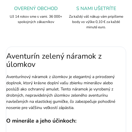
OVERENÝ OBCHOD
S NAMI UŠETRÍTE
Už 14 rokov sme s vami. 36 000+
Za každý váš nákup vám pripíšeme
spokojných zákazníkov
body vo výške 0,10 € za každé
minuté euro.
Aventurín zelený náramok z
úlomkov
Aventurínový náramok z úlomkov je elegantný a prirodzený
doplnok, ktorý krásne doplní vašu zbierku minerálov alebo
poslúži ako ochranný amulet. Tento náramok je vyrobený z
drobných, nepravidelných úlomkov zeleného aventurínu
navlečených na elastickej gumičke, čo zabezpečuje pohodlné
nosenie pre väčšinu veľkostí zápästia.
O minerále a jeho účinkoch: