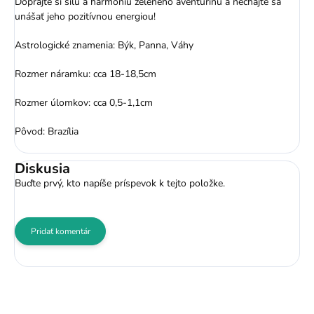
Doprajte si silu a harmóniu zeleného aventurínu a nechajte sa
unášať jeho pozitívnou energiou!
Astrologické znamenia: Býk, Panna, Váhy
Rozmer náramku: cca 18-18,5cm
Rozmer úlomkov: cca 0,5-1,1cm
Pôvod: Brazília
Diskusia
Buďte prvý, kto napíše príspevok k tejto položke.
Pridať komentár