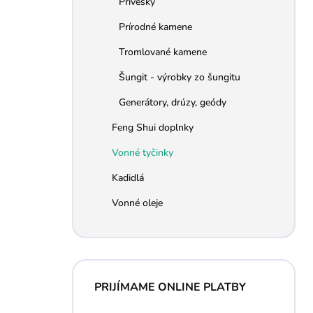
Prívesky
e
l
Prírodné kamene
Tromlované kamene
Šungit - výrobky zo šungitu
Generátory, drúzy, geódy
Feng Shui doplnky
Vonné tyčinky
Kadidlá
Vonné oleje
PRIJÍMAME ONLINE PLATBY