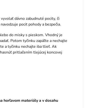
a vyvolať dávno zabudnuté pocity, či
, navodzuje pocit pohody a bezpečia.
alebo do misky s pieskom. Vhodný je
opadať. Potom tyčinku zapáľte a nechajte
e a tyčinku nechajte iba tlieť. Ak
zhasnúť pritlačením tlejúcej koncovej
na horľavom materiály a v dosahu