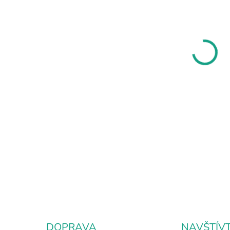
MÔŽ
DO:
7.8.
MOŽ
DOR
Vonn
extr
pôso
sa v
DETA
DOPRAVA
NAVŠTÍV