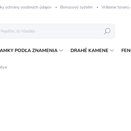
ky ochrany osobných údajov
Bonusový systém
Vrátenie tovaru
Hľadať
AMKY PODĽA ZNAMENIA
DRAHÉ KAMENE
FEN
atya
1 hodnotenie
Podrobnosti hodnotenia
TIP
2,
Jedn
SK
cena