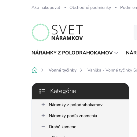
Prejsť
Ako nakupovať
Obchodné podmienky
Podmien
na
obsah
NÁRAMKY Z POLODRAHOKAMOV
NÁR
Domov
Vonné tyčinky
Vanilka - Vonné tyčinky S
B
Kategórie
o
Preskočiť
č
kategórie
n
Náramky z polodrahokamov
ý
Náramky podľa znamenia
p
a
Drahé kamene
n