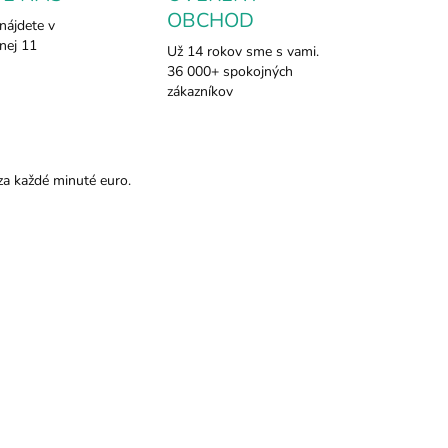
OBCHOD
nájdete v
nej 11
Už 14 rokov sme s vami.
36 000+ spokojných
zákazníkov
za každé minuté euro.
375/18
375/31
SKLADOM
SKLADOM
azmín -
Golden Nag