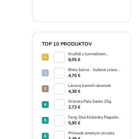
TOP 10 PRODUKTOV
Kryštál s turmalínom
náramok
8,05 €
Biela šalvia - Sušená zväzok
30g
4,76 €
Lávový kameň náramok
4,38 €
Drievka Palo Santo 25g
2,73 €
Feng Shui kľúčenka Pagoda,
Wu lou, Kaligrafický štetec
5,95 €
Prívesok ametyst ceruzka
3,49 €