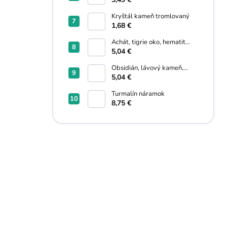
Kryštál kameň tromlovaný
1,68 €
Achát, tigrie oko, hematit
náramok
5,04 €
Obsidián, lávový kameň,
hematit náramok
5,04 €
Turmalín náramok
8,75 €