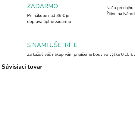
ZADARMO
Našu predajňu 
Žiline na Národ
Pri nákupe nad 35 € je
doprava úplne zadarmo
S NAMI UŠETRÍTE
Za každý váš nákup vám pripíšeme body vo výške 0,10 € 
Súvisiaci tovar
TIP
375/14
375/15
SKLADOM
SKLADOM
Ópium -
Nag Champa
J