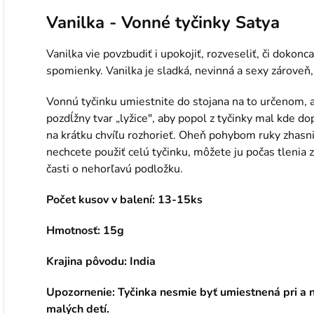
Vanilka - Vonné tyčinky Satya
Vanilka vie povzbudiť i upokojiť, rozveseliť, či dokonc
spomienky. Vanilka je sladká, nevinná a sexy zároveň
Vonnú tyčinku umiestnite do stojana na to určenom, 
pozdĺžny tvar „lyžice", aby popol z tyčinky mal kde d
na krátku chvíľu rozhorieť. Oheň pohybom ruky zhasnit
nechcete použiť celú tyčinku, môžete ju počas tlenia 
časti o nehorľavú podložku.
Počet kusov v balení: 13-15ks
Hmotnosť: 15g
Krajina pôvodu: India
Upozornenie: Tyčinka nesmie byť umiestnená pri a 
malých detí.