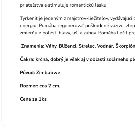
priateľstva a stimuluje romantickú lásku.
Tyrkenit je jedeným z majstrov-liečiteľov, vydávajúci
energiu. Pomáha regenerovať poškodené väzivo, zlepš
zmierňuje bolesti hlavy, uší a zubov. Pomáha liečiť 
Znamenia: Váhy, Blíženci, Strelec, Vodnár, Škorpió
Čakra: krčná, dobrý je však aj v oblasti solárneho p
Pôvod: Zimbabwe
Rozmer: cca 2 cm.
Cena za 1ks