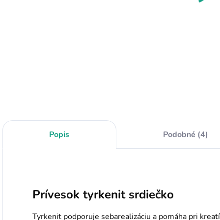
Do košíka
Do košíka
Čakrový
náramok pomáha k
Tyrkenit
A
vyladeniu nášho
tromlovaný je
n
aurického biopoľa a
čistiaci
m
ochraňuje nás pred
kameň. Rozptyľuje
j
negatívnou
negatívnu energiu a
v
energiou. Čakrový
je možné ho nosiť
a
náramok zložený zo
na ochranu pred
t
siedmych
vonkajšími
n
čakrových kameňov
vplyvmi. Je
J
Popis
Podobné (4)
posilnený...
vynikajúci pri
j
depresiách a...
v
Prívesok tyrkenit srdiečko
Tyrkenit podporuje sebarealizáciu a pomáha pri krea