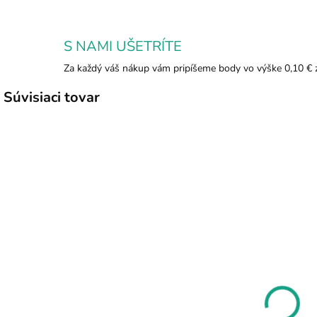
S NAMI UŠETRÍTE
Za každý váš nákup vám pripíšeme body vo výške 0,10 € 
Súvisiaci tovar
TIP
TIP
32/8
392
NAJPREDÁVANEJŠIE
SKLADOM
SKLADOM
Tyrkenit
Čakrový
kameň
náramok
tromlovaný
6,09 €
1,68 €