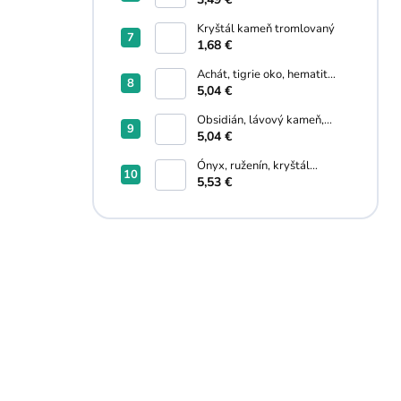
Kryštál kameň tromlovaný
1,68 €
Achát, tigrie oko, hematit
náramok
5,04 €
Obsidián, lávový kameň,
hematit náramok
5,04 €
Ónyx, ruženín, kryštál
praskaný náramok
5,53 €