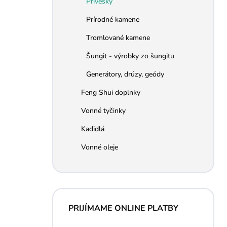
Prívesky
e
l
Prírodné kamene
Tromlované kamene
Šungit - výrobky zo šungitu
Generátory, drúzy, geódy
Feng Shui doplnky
Vonné tyčinky
Kadidlá
Vonné oleje
PRIJÍMAME ONLINE PLATBY