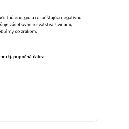
 očistnú energiu a rozpúšťajúci negatívnu
uje zásobovanie svalstva živinami,
problémy so zrakom.
n
lexu tj. pupočná čakra