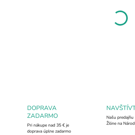
MÔŽ
DO:
11.8
MOŽ
DOR
Prív
možn
vyni
zách
DETA
DOPRAVA
NAVŠTÍV
ZADARMO
Našu predajňu 
Žiline na Národ
Pri nákupe nad 35 € je
doprava úplne zadarmo