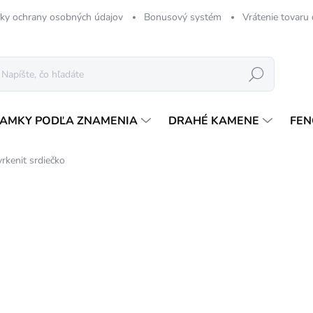
ky ochrany osobných údajov
Bonusový systém
Vrátenie tovaru
Hľadať
AMKY PODĽA ZNAMENIA
DRAHÉ KAMENE
FEN
yrkenit srdiečko
5 hodnotení
Podrobnosti hodnotenia
TIP
2,
Jedn
SK
cena