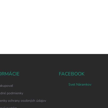
ORMÁCIE
FACEBOOK
Svet Náramkov
akupovať
dné podmienky
enky ochrany osobných údajov