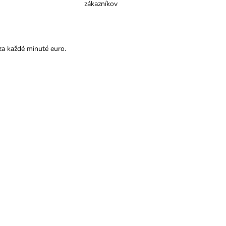
zákazníkov
za každé minuté euro.
176/1
SKLADOM
Achát ohnivý
10mm
náramok
10,43 €