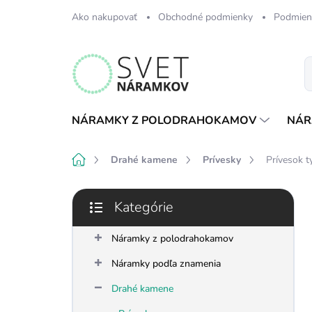
Prejsť
Ako nakupovať
Obchodné podmienky
Podmien
na
obsah
NÁRAMKY Z POLODRAHOKAMOV
NÁR
Domov
Drahé kamene
Prívesky
Prívesok t
B
Kategórie
o
Preskočiť
č
kategórie
n
Náramky z polodrahokamov
ý
Náramky podľa znamenia
p
a
Drahé kamene
n