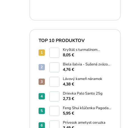
TOP 10 PRODUKTOV
Kryštál s turmalínom
náramok
8,05 €
Biela šalvia - Sušená zväzok
30g
4,76 €
Lávový kameň náramok
4,38 €
Drievka Palo Santo 25g
2,73 €
Feng Shui kľúčenka Pagoda,
Wu lou, Kaligrafický štetec
5,95 €
Prívesok ametyst ceruzka
3,49 €