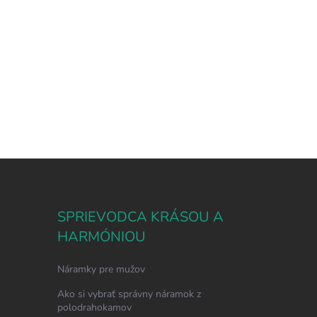
SPRIEVODCA KRÁSOU A
HARMÓNIOU
Náramky pre mužov
Ako si vybrať správny náramok z
polodrahokamov