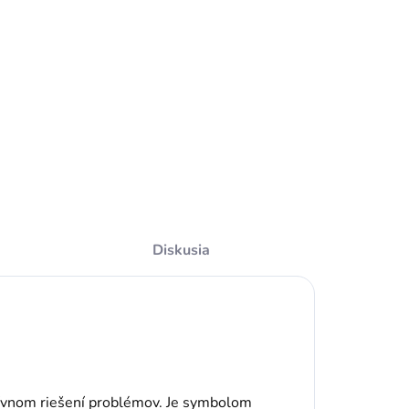
Do košíka
chát ohnivý
áramok
á ohromujúci a
edinečný
zhľad. Stabilizuje
uru, eliminuje a
ransformuje
egatívne energie.
eho čistiaci účinok
Diskusia
e silný na
šetkých...
tívnom riešení problémov. Je symbolom