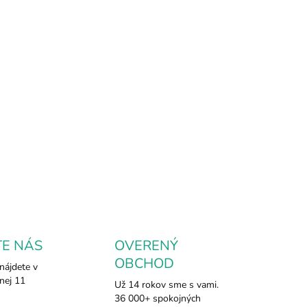
EME DORUČIŤ
.2026
NOSTI
UČENIA
esok srdiečko z tyrkenitu
.
Rozptyľuje negatívnu energiu a je
é ho nosiť na ochranu pred vonkajšími vplyvmi. Je
kajúci pri depresiách a vyčerpaní, má tiež silu predchádzať
vatom paniky.
ILNÉ INFORMÁCIE
OPÝTAŤ SA
TE NÁS
OVERENÝ
OBCHOD
nájdete v
nej 11
Už 14 rokov sme s vami.
36 000+ spokojných