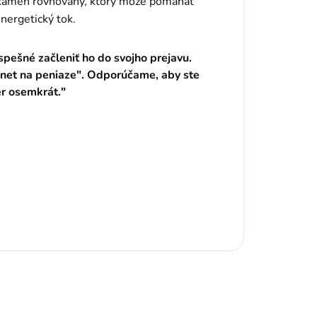
a kameň rovnováhy, ktorý môže pomáhať
nergetický tok.
ospešné začleniť ho do svojho prejavu.
net na peniaze". Odporúčame, aby ste
er osemkrát."