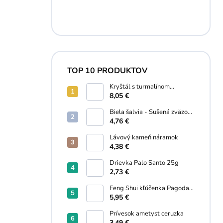
TOP 10 PRODUKTOV
Kryštál s turmalínom
náramok
8,05 €
Biela šalvia - Sušená zväzok
30g
4,76 €
Lávový kameň náramok
4,38 €
Drievka Palo Santo 25g
2,73 €
Feng Shui kľúčenka Pagoda,
Wu lou, Kaligrafický štetec
5,95 €
Prívesok ametyst ceruzka
3,49 €