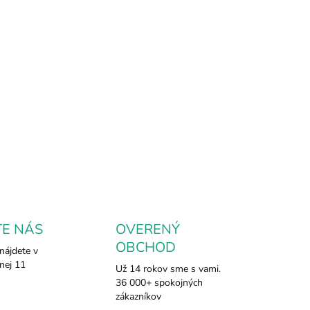
2026
NOSTI
UČENIA
t prívesok v tvare ceruzky je minerál známy pre svoj
kteristický lesklý povrch a zlatavú farbu. Pyrit je tiež
y ako "kameň šťastia" a jeho prívesky sú považované za
getické a duchovné amulety.
ILNÉ INFORMÁCIE
OPÝTAŤ SA
TE NÁS
OVERENÝ
OBCHOD
nájdete v
nej 11
Už 14 rokov sme s vami.
36 000+ spokojných
zákazníkov