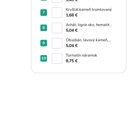
Kryštál kameň tromlovaný
1,68 €
Achát, tigrie oko, hematit
náramok
5,04 €
Obsidián, lávový kameň,
hematit náramok
5,04 €
Turmalín náramok
8,75 €