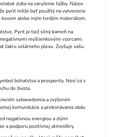
ostatok zlata na zaručenie ťažby. Názov
že pyrit môže byť použitý na vytvorenie
utý kovom alebo iným tvrdým materiálom.
tstvo. Pyrit je tiež silný kameň na
a negatívnymi myšlienkovými vzorcami.
ať čakru solárneho plexu. Zvyšuje vašu
symbol bohatstva a prosperity. Nosí sa s
echu do života.
silnením sebavedomia a zvýšením
domej komunikácie a prekonávania obáv.
ed negatívnou energiou a zlými
ie a podporu pozitívnej atmosféry.