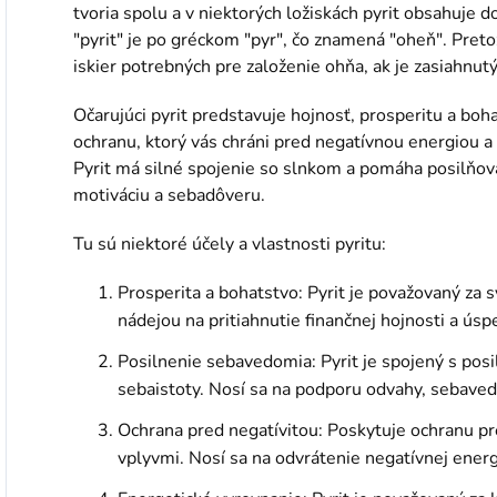
tvoria spolu a v niektorých ložiskách pyrit obsahuje d
"pyrit" je po gréckom "pyr", čo znamená "oheň". Preto
iskier potrebných pre založenie ohňa, ak je zasiahn
Očarujúci pyrit predstavuje hojnosť, prosperitu a boha
ochranu, ktorý vás chráni pred negatívnou energiou 
Pyrit má silné spojenie so slnkom a pomáha posilňov
motiváciu a sebadôveru.
Tu sú niektoré účely a vlastnosti pyritu:
Prosperita a bohatstvo: Pyrit je považovaný za 
nádejou na pritiahnutie finančnej hojnosti a úsp
Posilnenie sebavedomia: Pyrit je spojený s po
sebaistoty. Nosí sa na podporu odvahy, sebave
Ochrana pred negatívitou: Poskytuje ochranu pr
vplyvmi. Nosí sa na odvrátenie negatívnej energ