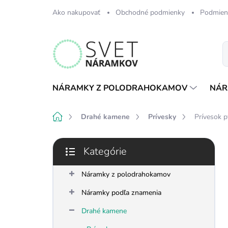
Prejsť
Ako nakupovať
Obchodné podmienky
Podmien
na
obsah
NÁRAMKY Z POLODRAHOKAMOV
NÁR
Domov
Drahé kamene
Prívesky
Prívesok p
B
Kategórie
o
Preskočiť
č
kategórie
n
Náramky z polodrahokamov
ý
Náramky podľa znamenia
p
a
Drahé kamene
n