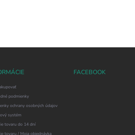
ORMÁCIE
FACEBOOK
akupovať
dné podmienky
enky ochrany osobných údajov
ový systém
ie tovaru do 14 dní
ie tovaru / Moja objednávka