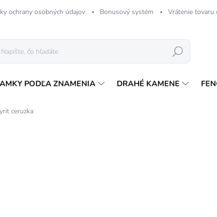
ky ochrany osobných údajov
Bonusový systém
Vrátenie tovaru
Hľadať
AMKY PODĽA ZNAMENIA
DRAHÉ KAMENE
FEN
yrit ceruzka
Neohodnotené
Podrobnosti hodnotenia
5,
Jedn
SK
cena
MÔŽ
DO: