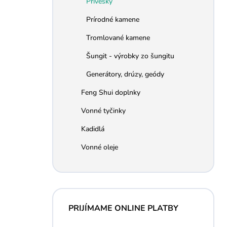
Prívesky
e
l
Prírodné kamene
Tromlované kamene
Šungit - výrobky zo šungitu
Generátory, drúzy, geódy
Feng Shui doplnky
Vonné tyčinky
Kadidlá
Vonné oleje
PRIJÍMAME ONLINE PLATBY