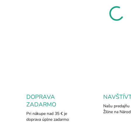
7.8.
MOŽ
DOR
Pyri
chara
znám
ener
DETA
DOPRAVA
NAVŠTÍV
ZADARMO
Našu predajňu 
Žiline na Národ
Pri nákupe nad 35 € je
doprava úplne zadarmo