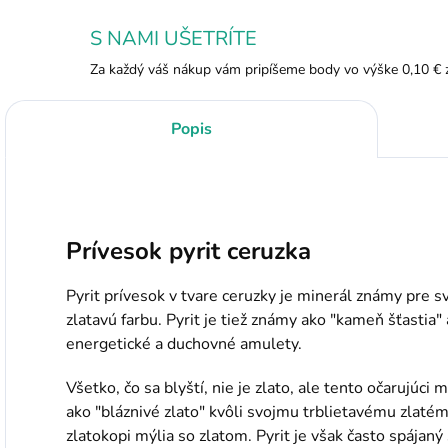
S NAMI UŠETRÍTE
Za každý váš nákup vám pripíšeme body vo výške 0,10 € 
Popis
Prívesok pyrit ceruzka
Pyrit prívesok v tvare ceruzky je minerál známy pre sv
zlatavú farbu. Pyrit je tiež známy ako "kameň šťastia"
energetické a duchovné amulety.
Všetko, čo sa blyští, nie je zlato, ale tento očarujúci 
ako "bláznivé zlato" kvôli svojmu trblietavému zlaté
zlatokopi mýlia so zlatom. Pyrit je však často spájaný