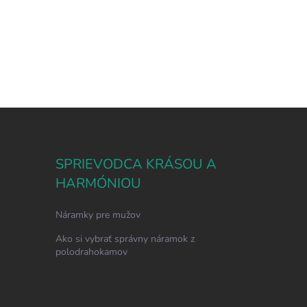
SPRIEVODCA KRÁSOU A
HARMÓNIOU
Náramky pre mužov
Ako si vybrať správny náramok z
polodrahokamov