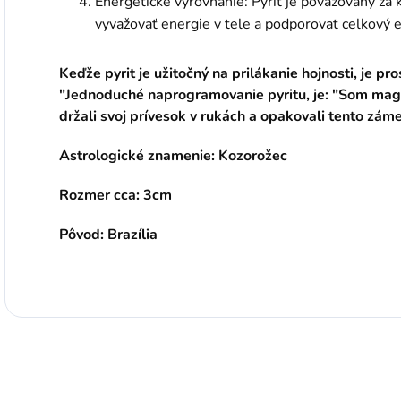
Energetické vyrovnanie: Pyrit je považovaný z
vyvažovať energie v tele a podporovať celkový e
Keďže pyrit je užitočný na prilákanie hojnosti, je pr
"Jednoduché naprogramovanie pyritu, je: "Som mag
držali svoj prívesok v rukách a opakovali tento zám
Astrologické znamenie: Kozorožec
Rozmer cca: 3cm
Pôvod: Brazília