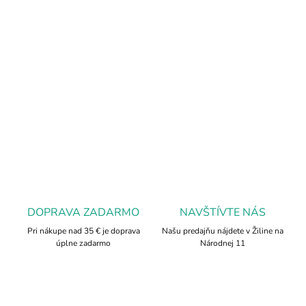
Ochranný náramok bráni nositeľa pred psychickými útokmi. Nabíja
nás neustále novou energiou a silou a prináša šťastie. Ochranný
náramok je zložený z turmalínu, karneolu, kryštálu praskaného,
ametystu a ruženínu. Kombinácia minerálov k maximálnej ochrane
pred negatívnou energiou, ľudskou zlobou či závisťou.
DETAILNÉ INFORMÁCIE
OPÝTAŤ SA
DOPRAVA ZADARMO
NAVŠTÍVTE NÁS
Pri nákupe nad 35 € je doprava
Našu predajňu nájdete v Žiline na
úplne zadarmo
Národnej 11