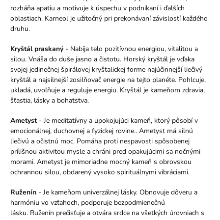
rozháňa apatiu a motivuje k úspechu v podnikaní i ďalších
oblastiach. Karneol je užitočný pri prekonávaní závislostí každého
druhu.
Kryštál praskaný
- Nabíja telo pozitívnou energiou, vitalitou a
silou. Vnáša do duše jasno a čistotu. Horský kryštál je vďaka
svojej jedinečnej špirálovej kryštalickej forme najúčinnejší liečivý
kryštál a najsilnejší zosilňovač energie na tejto planéte. Pohlcuje,
ukladá, uvoľňuje a reguluje energiu. Kryštál je kameňom zdravia,
šťastia, lásky a bohatstva.
Ametyst
- Je meditatívny a upokojujúci kameň, ktorý pôsobí v
emocionálnej, duchovnej a fyzickej rovine.. Ametyst má silnú
liečivú a očistnú moc. Pomáha proti nespavosti spôsobenej
prílišnou aktivitou mysle a chráni pred opakujúcimi sa nočnými
morami. Ametyst
je mimoriadne mocný kameň s obrovskou
ochrannou silou, obdarený vysoko spirituálnymi vibráciami.
Ruženín
- J
e kameňom univerzálnej lásky. Obnovuje dôveru a
harmóniu vo vzťahoch, podporuje bezpodmienečnú
lásku. Ruženín prečisťuje a otvára srdce na všetkých úrovniach s