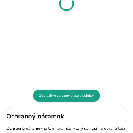
Do košíka
5,53 €
Ručne maľované achátove očka
Do košíka
sú kameňom šťastia, a pre svoju
veľkú silu sú jedným z
Ruženín posilňuje partnerskú
najobľúbenejších kameňov.
vernosť ale pomáha aj nájsť
Pomáha rozmnožiť bohatstvo a
šťastie v láske. Ametyst má silnú
umožňuje rozvíjať vlastnú
liečivú a očistnú moc. Pomáha
inteligenciu...
proti nespavosti spôsobenej
prílišnou aktivitou mysle a...
Zobraziť všetky súvisiace produkty
Ochranný náramok
Ochranný náramok
je typ náramku, ktorý sa nosí na obranu tela