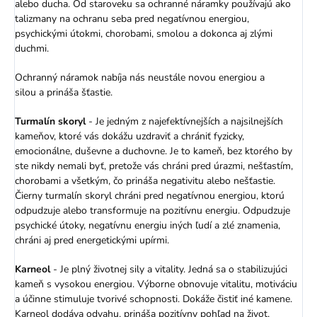
alebo ducha. Od staroveku sa ochranné náramky používajú ako
talizmany na ochranu seba pred negatívnou energiou,
psychickými útokmi, chorobami, smolou a dokonca aj zlými
duchmi.
Ochranný náramok nabíja nás neustále novou energiou a
silou a prináša šťastie.
Turmalín skoryl
- Je jedným z najefektívnejších a najsilnejších
kameňov, ktoré vás dokážu uzdraviť a chrániť fyzicky,
emocionálne, duševne a duchovne. Je to kameň, bez ktorého by
ste nikdy nemali byť, pretože vás chráni pred úrazmi, nešťastím,
chorobami a všetkým, čo prináša negativitu alebo nešťastie.
Čierny turmalín skoryl chráni pred negatívnou energiou, ktorú
odpudzuje alebo transformuje na pozitívnu energiu. Odpudzuje
psychické útoky, negatívnu energiu iných ľudí a zlé znamenia,
chráni aj pred energetickými upírmi.
Karneol
- Je plný životnej sily a vitality. Jedná sa o stabilizujúci
kameň s vysokou energiou. Výborne obnovuje vitalitu, motiváciu
a účinne stimuluje tvorivé schopnosti. Dokáže čistiť iné kamene.
Karneol dodáva odvahu, prináša pozitívny pohľad na život,