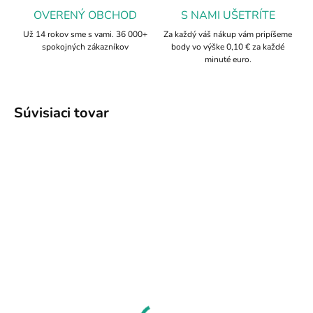
OVERENÝ OBCHOD
S NAMI UŠETRÍTE
Už 14 rokov sme s vami. 36 000+
Za každý váš nákup vám pripíšeme
spokojných zákazníkov
body vo výške 0,10 € za každé
minuté euro.
Súvisiaci tovar
TIP
627
786
SKLADOM
SKLADOM
Tibetský náramok
Ruženín, ametyst a
kryštál praskaný
6,65 €
náramok