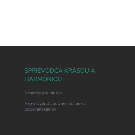
SPRIEVODCA KRÁSOU A
HARMÓNIOU
Náramky pre mužov
Ako si vybrať správny náramok z
polodrahokamov