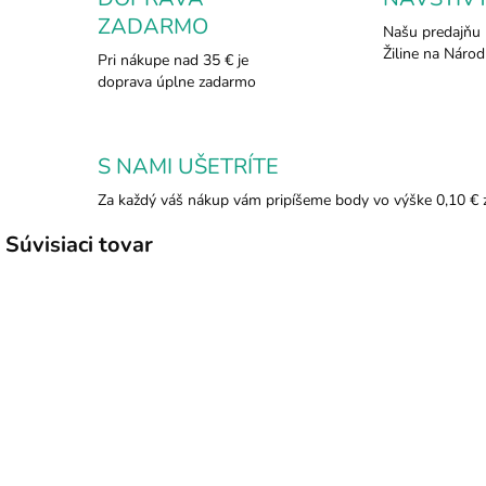
ZADARMO
Našu predajňu 
Žiline na Národ
Pri nákupe nad 35 € je
doprava úplne zadarmo
S NAMI UŠETRÍTE
Za každý váš nákup vám pripíšeme body vo výške 0,10 € 
Súvisiaci tovar
TIP
TIP
TIP
608
632/10
SKLADOM
SKLADOM
Turmalín
Prívesok