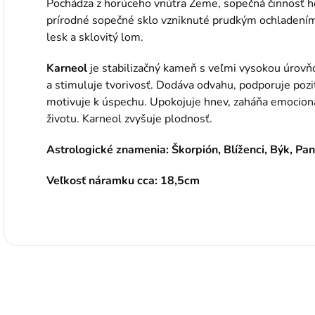
Pochádza z horúceho vnútra Zeme, sopečná činnosť ho
prírodné sopečné sklo vzniknuté prudkým ochladením 
lesk a sklovitý lom.
Karneol
je stabilizačný kameň s veľmi vysokou úrovňo
a stimuluje tvorivosť. Dodáva odvahu, podporuje pozit
motivuje k úspechu. Upokojuje hnev, zaháňa emocioná
životu. Karneol zvyšuje plodnosť.
Astrologické znamenia: Škorpión, Blíženci, Býk, Pa
Veľkosť náramku cca: 18,5cm