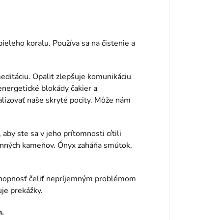
ieleho koralu. Používa sa na čistenie a
meditáciu. Opalit zlepšuje komunikáciu
nergetické blokády čakier a
alizovať naše skryté pocity. Môže nám
by ste sa v jeho prítomnosti cítili
ranných kameňov. Ónyx zaháňa smútok,
chopnosť čeliť nepríjemným problémom
ňuje prekážky.
n.