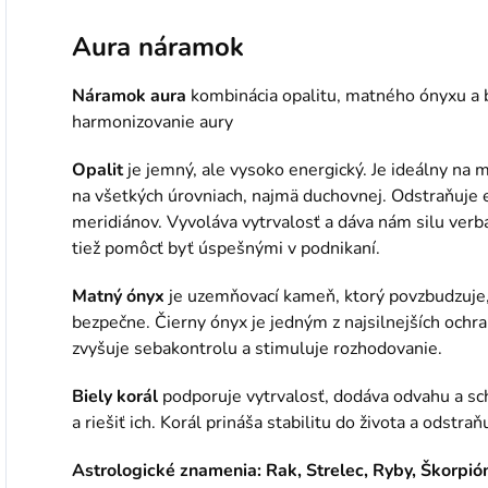
Aura náramok
Náramok aura
kombinácia opalitu, matného ónyxu a b
harmonizovanie aury
Opalit
je jemný, ale vysoko energický. Je ideálny na 
na všetkých úrovniach, najmä duchovnej. Odstraňuje e
meridiánov. Vyvoláva vytrvalosť a dáva nám silu verb
tiež pomôcť byť úspešnými v podnikaní.
Matný ónyx
je uzemňovací kameň, ktorý povzbudzuje, a
bezpečne. Čierny ónyx je jedným z najsilnejších och
zvyšuje sebakontrolu a stimuluje rozhodovanie.
Biely korál
podporuje vytrvalosť, dodáva odvahu
a s
a riešiť ich. Korál prináša stabilitu do života a odstra
Astrologické znamenia: Rak, Strelec, Ryby, Škorpió