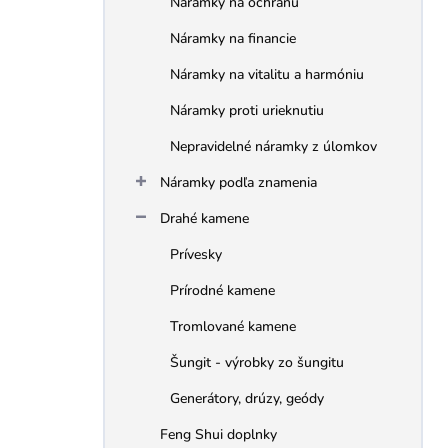
Náramky na ochranu
e
l
Náramky na financie
Náramky na vitalitu a harmóniu
Náramky proti urieknutiu
Nepravidelné náramky z úlomkov
Náramky podľa znamenia
Drahé kamene
Prívesky
Prírodné kamene
Tromlované kamene
Šungit - výrobky zo šungitu
Generátory, drúzy, geódy
Feng Shui doplnky