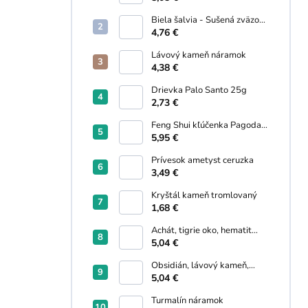
Biela šalvia - Sušená zväzok
30g
4,76 €
Lávový kameň náramok
4,38 €
Drievka Palo Santo 25g
2,73 €
Feng Shui kľúčenka Pagoda,
Wu lou, Kaligrafický štetec
5,95 €
Prívesok ametyst ceruzka
3,49 €
Kryštál kameň tromlovaný
1,68 €
Achát, tigrie oko, hematit
náramok
5,04 €
Obsidián, lávový kameň,
hematit náramok
5,04 €
Turmalín náramok