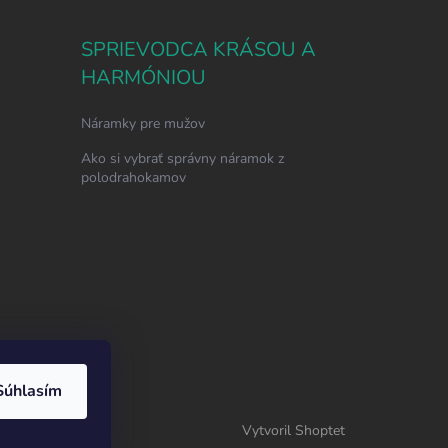
SPRIEVODCA KRÁSOU A
HARMÓNIOU
Náramky pre mužov
Ako si vybrať správny náramok z
polodrahokamov
Súhlasím
Vytvoril Shoptet