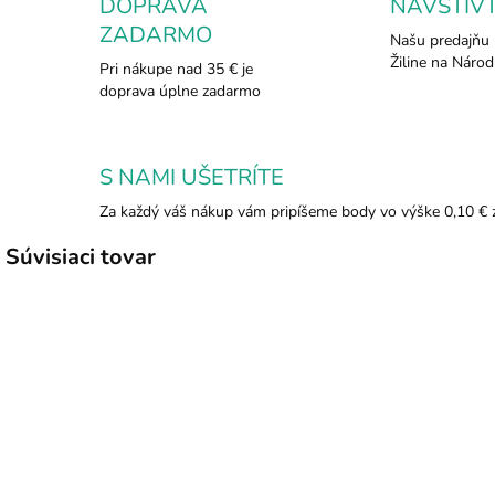
DOPRAVA
NAVŠTÍV
ZADARMO
Našu predajňu 
Žiline na Národ
Pri nákupe nad 35 € je
doprava úplne zadarmo
S NAMI UŠETRÍTE
Za každý váš nákup vám pripíšeme body vo výške 0,10 € 
Súvisiaci tovar
575
624
SKLADOM
SKLADOM