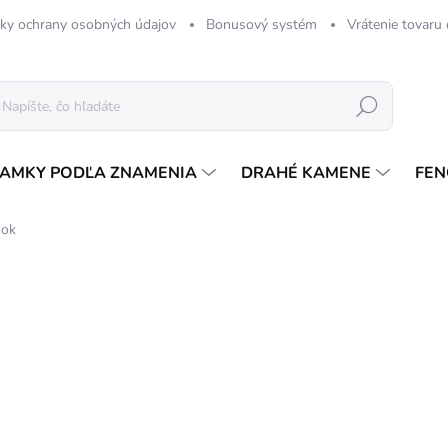
ky ochrany osobných údajov
Bonusový systém
Vrátenie tovaru
Hľadať
AMKY PODĽA ZNAMENIA
DRAHÉ KAMENE
FEN
mok
12 hodnotení
Podrobnosti hodnotenia
7,
Jedn
SK
cena
MÔŽ
DO: