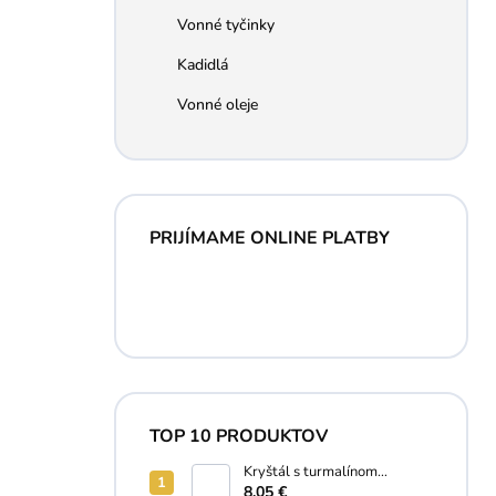
Vonné tyčinky
Kadidlá
Vonné oleje
PRIJÍMAME ONLINE PLATBY
TOP 10 PRODUKTOV
Kryštál s turmalínom
náramok
8,05 €