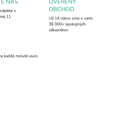
TE NÁS
OVERENÝ
OBCHOD
nájdete v
nej 11
Už 14 rokov sme s vami.
36 000+ spokojných
zákazníkov
za každé minuté euro.
TIP
541
622
SKLADOM
SKLADOM