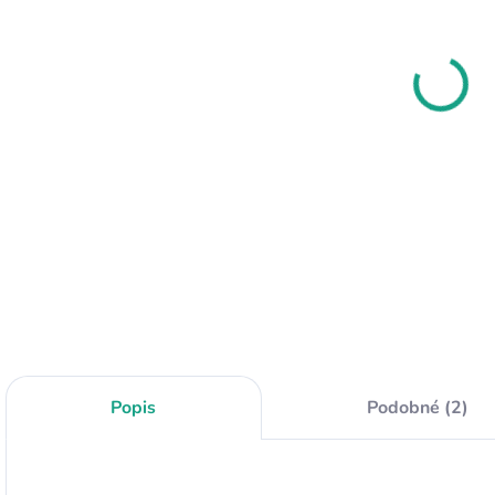
Ónyx matný
Angelit
P
náramok
náramok
4,83 €
9,73 €
Do košíka
Do košíka
Ónyx matný
Angelit je jedným s
P
prináša ráznosť,
kameňov vedomia
o
vytrvalosť a životnú
pre nový vek. Ako
c
silu. Ónyx tiež
napovedá jeho
ú
ochranný kameň
názov, napomáha
ž
proti negatívnym
angelit dosiahnuť
v
vplyvom. Chráni
kontakt s ríšou
a
pred negatívnymi
anjelov. Angelit je
e
energiami,
jedeným z tých
k
psychickými útokmi
kameňov, z
Popis
Podobné (2)
a škodlivými...
ktorých...