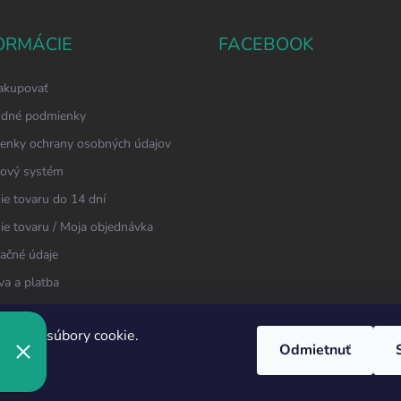
ORMÁCIE
FACEBOOK
akupovať
dné podmienky
enky ochrany osobných údajov
ový systém
ie tovaru do 14 dní
ie tovaru / Moja objednávka
ačné údaje
a a platba
kt
oužíva súbory cookie.
Odmietnuť
ie
é.
Upraviť nastavenie cookies