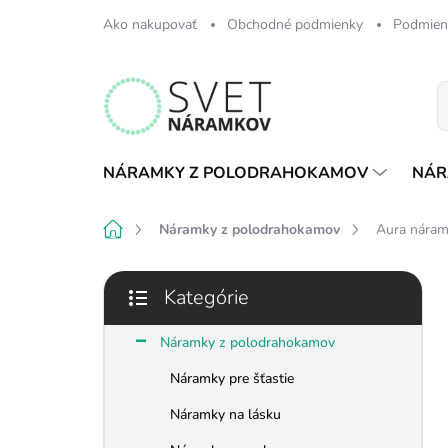
Prejsť
Ako nakupovať
Obchodné podmienky
Podmien
na
obsah
NÁRAMKY Z POLODRAHOKAMOV
NÁR
Domov
Náramky z polodrahokamov
Aura nára
B
Kategórie
o
Preskočiť
č
kategórie
n
Náramky z polodrahokamov
ý
Náramky pre šťastie
p
a
Náramky na lásku
n