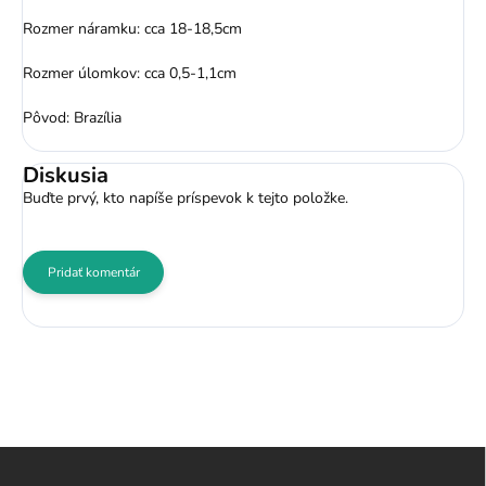
Rozmer náramku: cca 18-18,5cm
Rozmer úlomkov: cca 0,5-1,1cm
Pôvod: Brazília
Diskusia
Buďte prvý, kto napíše príspevok k tejto položke.
Pridať komentár
Z
á