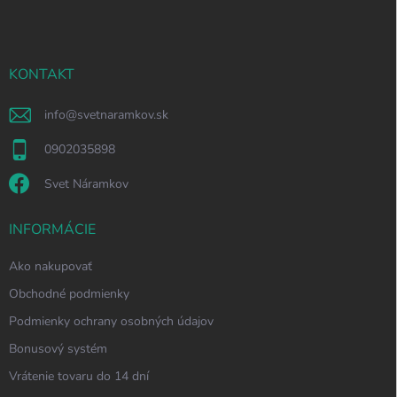
p
ä
t
i
KONTAKT
e
info
@
svetnaramkov.sk
0902035898
Svet Náramkov
INFORMÁCIE
Ako nakupovať
Obchodné podmienky
Podmienky ochrany osobných údajov
Bonusový systém
Vrátenie tovaru do 14 dní