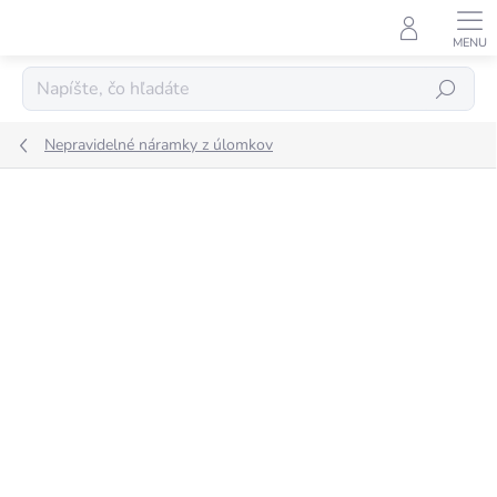
Prejsť
na
obsah
Hľadať
Nepravidelné náramky z úlomkov
Neohodnotené
Podrobnosti hodnotenia