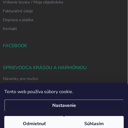
Vrátenie tovaru / Moja objednávka
Fakturačné údaje
Doprava a platba
Kontakt
FACEBOOK
SPRIEVODCA KRÁSOU A HARMÓNIOU
Náramky pre mužov
Ako si vybrať správny náramok z polodrahokamov
Tento web používa súbory cookie.
Nastavenie
Copyright 2026
Svet Náramkov
. Všetky práva vyhradené.
Upraviť nastavenie
cookies
Odmietnuť
Súhlasím
Letný výpredaj -30% nakupujte výhodnejšie ešte dnes.