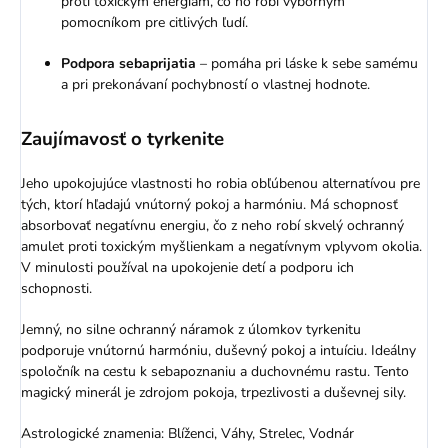
proti toxickým energiám, čo ho robí výborným
pomocníkom pre citlivých ľudí.
Podpora sebaprijatia
– pomáha pri láske k sebe samému
a pri prekonávaní pochybností o vlastnej hodnote.
Zaujímavosť o tyrkenite
Jeho upokojujúce vlastnosti ho robia obľúbenou alternatívou pre
tých, ktorí hľadajú vnútorný pokoj a harmóniu. Má schopnosť
absorbovať negatívnu energiu, čo z neho robí skvelý ochranný
amulet proti toxickým myšlienkam a negatívnym vplyvom okolia.
V minulosti používal na upokojenie detí a podporu ich
schopnosti.
Jemný, no silne ochranný náramok z úlomkov tyrkenitu
podporuje vnútornú harmóniu, duševný pokoj a intuíciu. Ideálny
spoločník na cestu k sebapoznaniu a duchovnému rastu. Tento
magický minerál je zdrojom pokoja, trpezlivosti a duševnej sily.
Astrologické znamenia: Blíženci, Váhy, Strelec, Vodnár