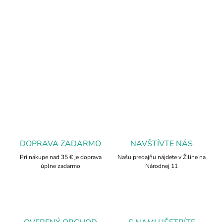
Jemný, no silne ochranný náramok z úlomkov tyrkenitu podporuje
vnútornú harmóniu, duševný pokoj a intuíciu. Ideálny spoločník
na cestu k sebapoznaniu a duchovnému rastu. Tento magický
minerál je zdrojom pokoja, trpezlivosti a duševnej sily.
DETAILNÉ INFORMÁCIE
OPÝTAŤ SA
DOPRAVA ZADARMO
NAVŠTÍVTE NÁS
Pri nákupe nad 35 € je doprava
Našu predajňu nájdete v Žiline na
úplne zadarmo
Národnej 11