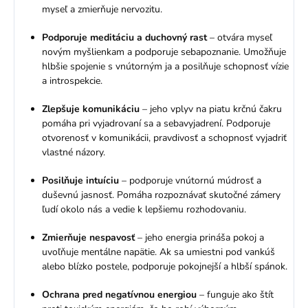
myseľ a zmierňuje nervozitu.
Podporuje meditáciu a duchovný rast
– otvára myseľ
novým myšlienkam a podporuje sebapoznanie. Umožňuje
hlbšie spojenie s vnútorným ja a posilňuje schopnosť vízie
a introspekcie.
Zlepšuje komunikáciu
– jeho vplyv na piatu krčnú čakru
pomáha pri vyjadrovaní sa a sebavyjadrení. Podporuje
otvorenosť v komunikácii, pravdivosť a schopnosť vyjadriť
vlastné názory.
Posilňuje intuíciu
– podporuje vnútornú múdrosť a
duševnú jasnosť. Pomáha rozpoznávať skutočné zámery
ľudí okolo nás a vedie k lepšiemu rozhodovaniu.
Zmierňuje nespavosť
– jeho energia prináša pokoj a
uvoľňuje mentálne napätie. Ak sa umiestni pod vankúš
alebo blízko postele, podporuje pokojnejší a hlbší spánok.
Ochrana pred negatívnou energiou
– funguje ako štít