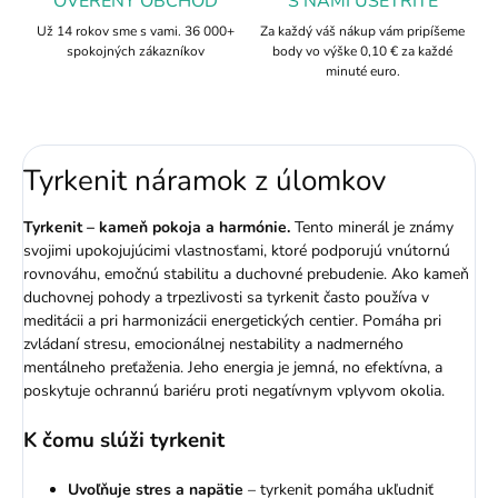
OVERENÝ OBCHOD
S NAMI UŠETRÍTE
Už 14 rokov sme s vami. 36 000+
Za každý váš nákup vám pripíšeme
spokojných zákazníkov
body vo výške 0,10 € za každé
minuté euro.
Tyrkenit náramok z úlomkov
Tyrkenit – kameň pokoja a harmónie.
Tento minerál je známy
svojimi upokojujúcimi vlastnosťami, ktoré podporujú vnútornú
rovnováhu, emočnú stabilitu a duchovné prebudenie. Ako kameň
duchovnej pohody a trpezlivosti sa tyrkenit často používa v
meditácii a pri harmonizácii energetických centier. Pomáha pri
zvládaní stresu, emocionálnej nestability a nadmerného
mentálneho preťaženia. Jeho energia je jemná, no efektívna, a
poskytuje ochrannú bariéru proti negatívnym vplyvom okolia.
K čomu slúži tyrkenit
Uvoľňuje stres a napätie
– tyrkenit pomáha ukľudniť