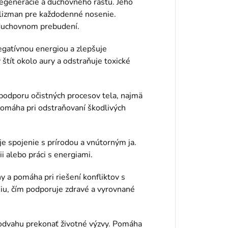
regenerácie a duchovného rastu. Jeho
talizman pre každodenné nosenie.
 duchovnom prebudení.
gatívnou energiou a zlepšuje
 štít okolo aury a odstraňuje toxické
 podporu očistných procesov tela, najmä
Pomáha pri odstraňovaní škodlivých
e spojenie s prírodou a vnútorným ja.
ii alebo práci s energiami.
 a pomáha pri riešení konfliktov s
u, čím podporuje zdravé a vyrovnané
 odvahu prekonať životné výzvy. Pomáha