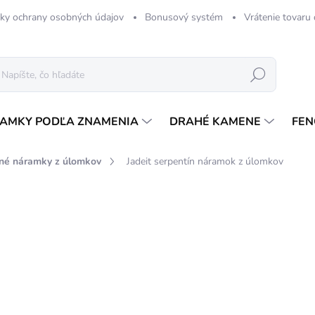
ky ochrany osobných údajov
Bonusový systém
Vrátenie tovaru
Hľadať
AMKY PODĽA ZNAMENIA
DRAHÉ KAMENE
FEN
né náramky z úlomkov
Jadeit serpentín náramok z úlomkov
Neohodnotené
Podrobnosti hodnotenia
3,
Jedn
SK
cena
MÔŽ
DO: