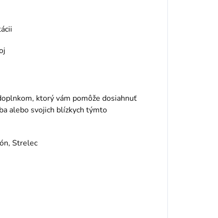
ácii
oj
 doplnkom, ktorý vám pomôže dosiahnuť
a alebo svojich blízkych týmto
ón, Strelec