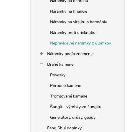
Náramky na ochranu
e
l
Náramky na financie
Náramky na vitalitu a harmóniu
Náramky proti urieknutiu
Nepravidelné náramky z úlomkov
Náramky podľa znamenia
Drahé kamene
Prívesky
Prírodné kamene
Tromlované kamene
Šungit - výrobky zo šungitu
Generátory, drúzy, geódy
Feng Shui doplnky