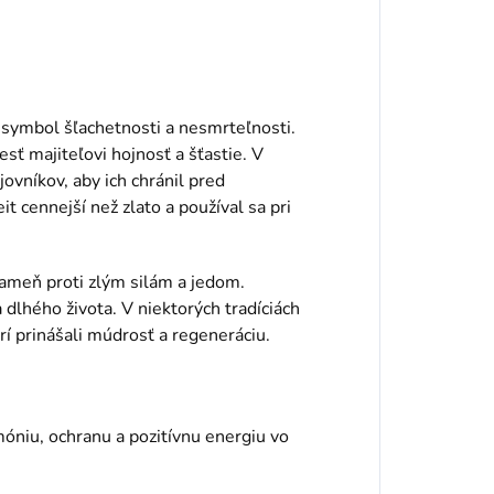
a symbol šľachetnosti a nesmrteľnosti.
esť majiteľovi hojnosť a šťastie. V
ovníkov, aby ich chránil pred
it cennejší než zlato a používal sa pri
ameň proti zlým silám a jedom.
a dlhého života. V niektorých tradíciách
í prinášali múdrosť a regeneráciu.
óniu, ochranu a pozitívnu energiu vo