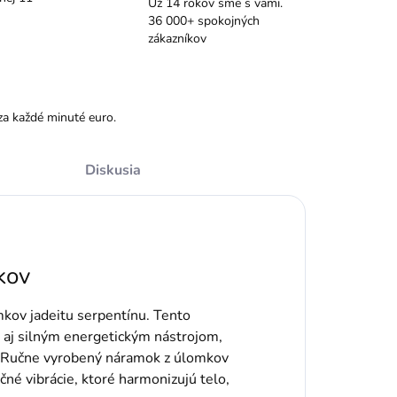
Už 14 rokov sme s vami.
36 000+ spokojných
zákazníkov
za každé minuté euro.
Diskusia
kov
mkov jadeitu serpentínu. Tento
 aj silným energetickým nástrojom,
. Ručne vyrobený náramok z úlomkov
né vibrácie, ktoré harmonizujú telo,