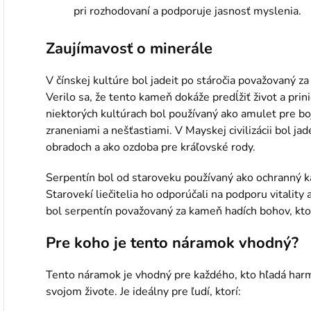
pri rozhodovaní a podporuje jasnosť myslenia.
Zaujímavosť o minerále
V čínskej kultúre bol jadeit po stáročia považovaný z
Verilo sa, že tento kameň dokáže predĺžiť život a prini
niektorých kultúrach bol používaný ako amulet pre boj
zraneniami a nešťastiami. V Mayskej civilizácii bol jade
obradoch a ako ozdoba pre kráľovské rody.
Serpentín bol od staroveku používaný ako ochranný k
Starovekí liečitelia ho odporúčali na podporu vitality 
bol serpentín považovaný za kameň hadích bohov, ktor
Pre koho je tento náramok vhodný?
Tento náramok je vhodný pre každého, kto hľadá harm
svojom živote. Je ideálny pre ľudí, ktorí: