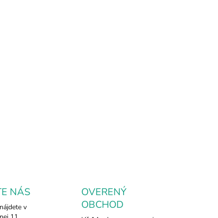
.2026
NOSTI
UČENIA
rte sa do upokojujúcej energie prírody s týmto jedinečným
mkom jadeit serpentín! Tento krásny a ručne vyrábaný
nok je nielen skvelým šperkom, ale aj silným talizmanom,
ý podporuje harmóniu, vnútorný pokoj a ochranu. Jeho
odzené zelené tóny prinášajú a pomáhajú pri duchovnom
e. Ideálny pre každého, kto túži po pozitívnej energii a
ení s prírodou.
ILNÉ INFORMÁCIE
OPÝTAŤ SA
TE NÁS
OVERENÝ
OBCHOD
nájdete v
nej 11