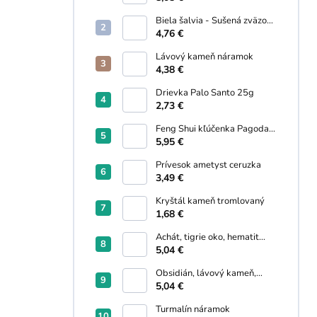
Biela šalvia - Sušená zväzok
30g
4,76 €
Lávový kameň náramok
4,38 €
Drievka Palo Santo 25g
2,73 €
Feng Shui kľúčenka Pagoda,
Wu lou, Kaligrafický štetec
5,95 €
Prívesok ametyst ceruzka
3,49 €
Kryštál kameň tromlovaný
1,68 €
Achát, tigrie oko, hematit
náramok
5,04 €
Obsidián, lávový kameň,
hematit náramok
5,04 €
Turmalín náramok