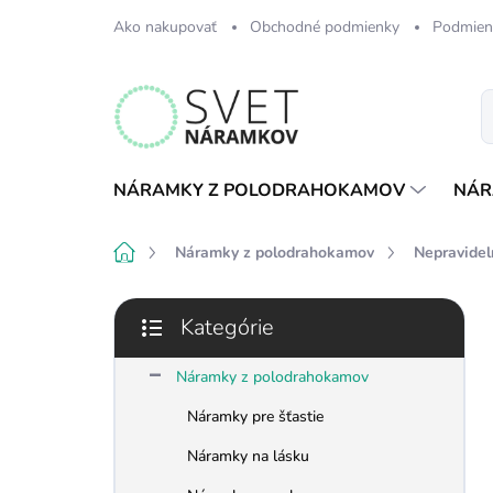
Prejsť
Ako nakupovať
Obchodné podmienky
Podmien
na
obsah
NÁRAMKY Z POLODRAHOKAMOV
NÁR
Domov
Náramky z polodrahokamov
Nepravidel
B
Kategórie
o
Preskočiť
č
kategórie
n
Náramky z polodrahokamov
ý
Náramky pre šťastie
p
a
Náramky na lásku
n