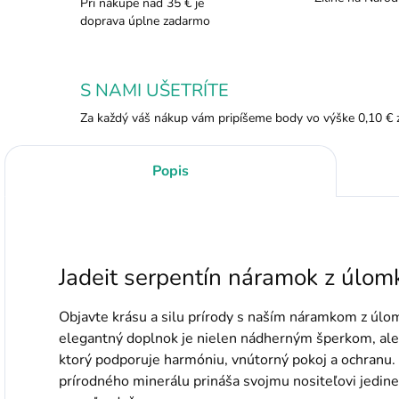
Pri nákupe nad 35 € je
doprava úplne zadarmo
S NAMI UŠETRÍTE
Za každý váš nákup vám pripíšeme body vo výške 0,10 € 
Popis
Jadeit serpentín náramok z úlom
Objavte krásu a silu prírody s naším náramkom z úlo
elegantný doplnok je nielen nádherným šperkom, ale
ktorý podporuje harmóniu, vnútorný pokoj a ochranu
prírodného minerálu prináša svojmu nositeľovi jedineč