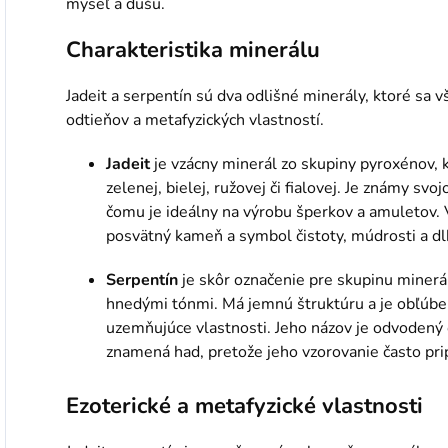
myseľ a dušu.
Charakteristika minerálu
Jadeit a serpentín sú dva odlišné minerály, ktoré sa 
odtieňov a metafyzických vlastností.
Jadeit
je vzácny minerál zo skupiny pyroxénov, 
zelenej, bielej, ružovej či fialovej. Je známy s
čomu je ideálny na výrobu šperkov a amuletov. 
posvätný kameň a symbol čistoty, múdrosti a dl
Serpentín
je skôr označenie pre skupinu minerá
hnedými tónmi. Má jemnú štruktúru a je obľúben
uzemňujúce vlastnosti. Jeho názov je odvodený
znamená had, pretože jeho vzorovanie často pri
Ezoterické a metafyzické vlastnosti