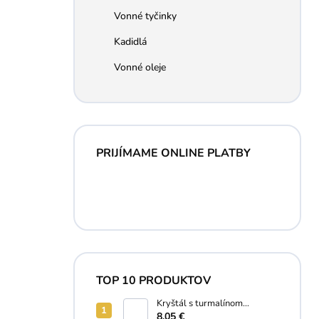
Vonné tyčinky
Kadidlá
Vonné oleje
PRIJÍMAME ONLINE PLATBY
TOP 10 PRODUKTOV
Kryštál s turmalínom
náramok
8,05 €