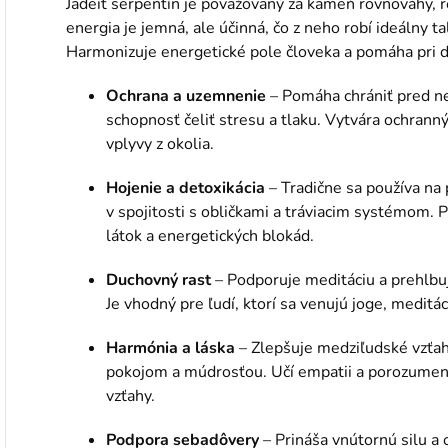
Jadeit serpentín je považovaný za kameň rovnováhy, 
energia je jemná, ale účinná, čo z neho robí ideálny 
Harmonizuje energetické pole človeka a pomáha pri
Ochrana a uzemnenie
– Pomáha chrániť pred ne
schopnosť čeliť stresu a tlaku. Vytvára ochranný
vplyvy z okolia.
Hojenie a detoxikácia
– Tradične sa používa na
v spojitosti s obličkami a tráviacim systémom. 
látok a energetických blokád.
Duchovný rast
– Podporuje meditáciu a prehlbuj
Je vhodný pre ľudí, ktorí sa venujú joge, meditác
Harmónia a láska
– Zlepšuje medziľudské vzťahy
pokojom a múdrosťou. Učí empatii a porozumeni
vzťahy.
Podpora sebadôvery
– Prináša vnútornú silu a