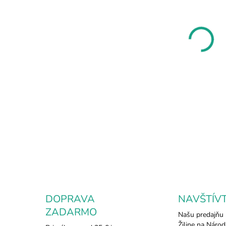
11.8
MOŽ
DOR
Pono
nára
dopl
ktor
prir
rast
spoj
DETA
DOPRAVA
NAVŠTÍV
ZADARMO
Našu predajňu 
Žiline na Národ