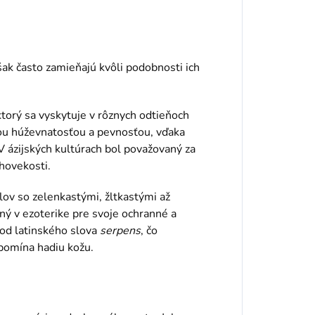
však často zamieňajú kvôli podobnosti ich
ktorý sa vyskytuje v rôznych odtieňoch
vojou húževnatosťou a pevnosťou, vďaka
V ázijských kultúrach bol považovaný za
hovekosti.
lov so zelenkastými, žltkastými až
ý v ezoterike pre svoje ochranné a
 od latinského slova
serpens
, čo
pomína hadiu kožu.