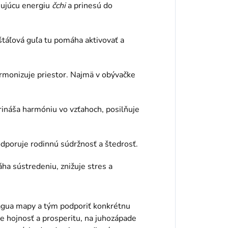
nujúcu energiu
čchi
a prinesú do
štáľová guľa tu pomáha aktivovať a
rmonizuje priestor. Najmä v obývačke
ináša harmóniu vo vzťahoch, posilňuje
dporuje rodinnú súdržnosť a štedrosť.
a sústredeniu, znižuje stres a
gua mapy a tým podporiť konkrétnu
je hojnosť a prosperitu, na juhozápade