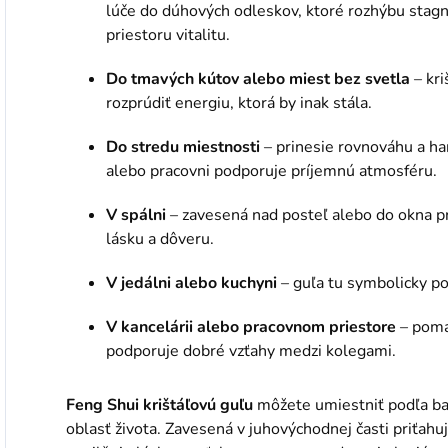
lúče do dúhových odleskov, ktoré rozhýbu stag
priestoru vitalitu.
Do tmavých kútov alebo miest bez svetla
– kri
rozprúdiť energiu, ktorá by inak stála.
Do stredu miestnosti
– prinesie rovnováhu a ha
alebo pracovni podporuje príjemnú atmosféru.
V spálni
– zavesená nad posteľ alebo do okna pr
lásku a dôveru.
V jedálni alebo kuchyni
– guľa tu symbolicky po
V kancelárii alebo pracovnom priestore
– pomáh
podporuje dobré vzťahy medzi kolegami.
Feng Shui krištáľovú guľu
môžete umiestniť podľa ba
oblasť života. Zavesená v juhovýchodnej časti priťahu