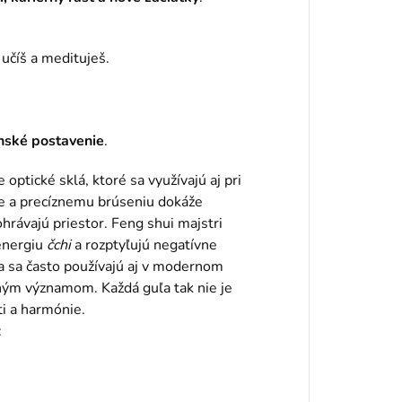
učíš a medituješ.
nské postavenie
.
 optické sklá, ktoré sa využívajú aj pri
ote a precíznemu brúseniu dokáže
hrávajú priestor. Feng shui majstri
 energiu
čchi
a rozptyľujú negatívne
la sa často používajú aj v modernom
vným významom. Každá guľa tak nie je
ti a harmónie.
: