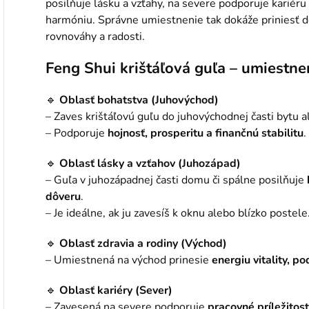
posilňuje lásku a vzťahy, na severe podporuje kariéru
harmóniu. Správne umiestnenie tak dokáže priniesť do
rovnováhy a radosti.
Feng Shui krištáľová guľa – umiestn
🔹
Oblasť bohatstva (Juhovýchod)
– Zaves krištáľovú guľu do juhovýchodnej časti bytu a
– Podporuje
hojnosť, prosperitu a finančnú stabilitu
.
🔹
Oblasť lásky a vzťahov (Juhozápad)
– Guľa v juhozápadnej časti domu či spálne posilňuje
dôveru
.
– Je ideálne, ak ju zavesíš k oknu alebo blízko postele
🔹
Oblasť zdravia a rodiny (Východ)
– Umiestnená na východ prinesie
energiu vitality, p
🔹
Oblasť kariéry (Sever)
– Zavesená na severe podporuje
pracovné príležitost