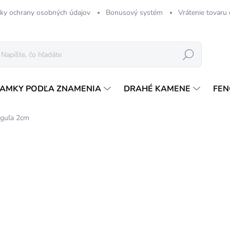
ky ochrany osobných údajov
Bonusový systém
Vrátenie tovaru
Hľadať
AMKY PODĽA ZNAMENIA
DRAHÉ KAMENE
FEN
 guľa 2cm
2 hodnotenia
Podrobnosti hodnotenia
TIP
2,
Jedn
SK
cena