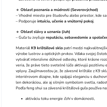
🔹
Oblasť poznania a múdrosti (Severovýchod)
– Vhodné miesto pre študovňu alebo priestor, kde sa 
– Podporuje
intuíciu, učenie a vnútorný pokoj
.
🔹
Oblasť slávy a uznania (Juh)
– Guľa tu zvyšuje
reputáciu, sebavedomie a spoloče
Materiál
K9 krištáľové sklo
patrí medzi najkvalitnejšie
výrobe lustrov a optických prvkov. Vďaka svojej čist
vytvárať intenzívne dúhové odlesky, ktoré krásne rozo
veria, že práve tieto svetelné lúče aktivujú pozitívnu
vplyvy. Zaujímavosťou je, že závesné krištále z K9 sk
interiérovom dizajne, kde spájajú eleganciu s ducho
len dekoráciou, ale aj silným symbolom svetla, rados
Podľa feng shui sa závesná krištáľová guľa používa na
aktiváciu toku energie
čchi
v domácnosti,