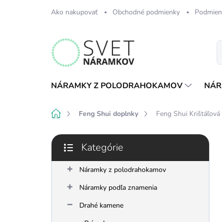
Prejsť
Ako nakupovať
Obchodné podmienky
Podmien
na
obsah
NÁRAMKY Z POLODRAHOKAMOV
NÁR
Domov
Feng Shui doplnky
Feng Shui Krištáľová
B
Kategórie
o
Preskočiť
č
kategórie
n
Náramky z polodrahokamov
ý
Náramky podľa znamenia
p
a
Drahé kamene
n