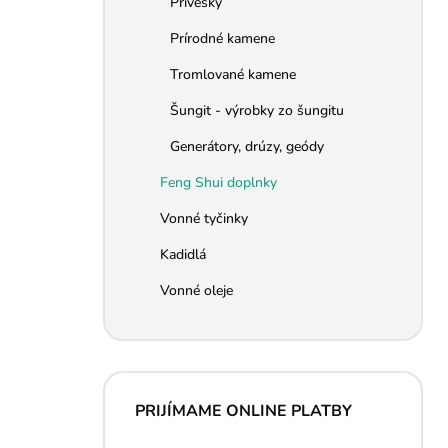
Prívesky
e
l
Prírodné kamene
Tromlované kamene
Šungit - výrobky zo šungitu
Generátory, drúzy, geódy
Feng Shui doplnky
Vonné tyčinky
Kadidlá
Vonné oleje
PRIJÍMAME ONLINE PLATBY