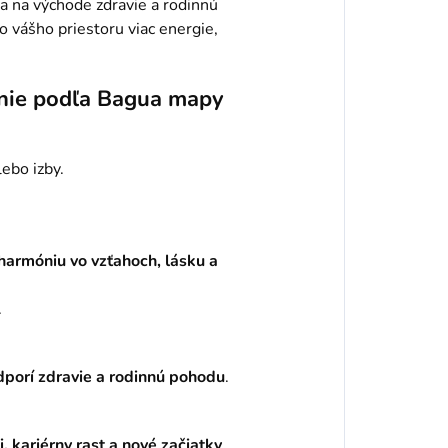
 a na východe zdravie a rodinnú
 vášho priestoru viac energie,
enie podľa Bagua mapy
lebo izby.
harmóniu vo vzťahoch, lásku a
.
odporí zdravie a rodinnú pohodu
.
i, kariérny rast a nové začiatky
.