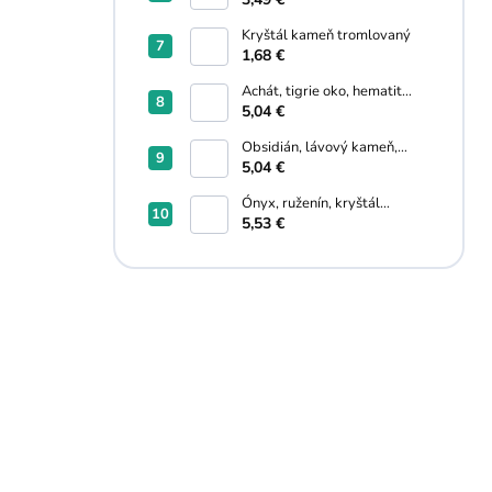
Kryštál kameň tromlovaný
1,68 €
Achát, tigrie oko, hematit
náramok
5,04 €
Obsidián, lávový kameň,
hematit náramok
5,04 €
Ónyx, ruženín, kryštál
praskaný náramok
5,53 €