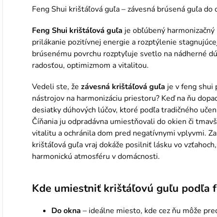
Feng Shui krištáľová guľa – závesná brúsená guľa do 
Feng Shui krištáľová guľa
je obľúbený harmonizačný p
prilákanie pozitívnej energie a rozptýlenie stagnujúc
brúsenému povrchu rozptyľuje svetlo na nádherné dú
radosťou, optimizmom a vitalitou.
Vedeli ste, že
závesná krištáľová guľa
je v feng shui 
nástrojov na harmonizáciu priestoru? Keď na ňu dopad
desiatky dúhových lúčov, ktoré podľa tradičného uče
Číňania ju odpradávna umiestňovali do okien či tmavší
vitalitu a ochránila dom pred negatívnymi vplyvmi. Z
krištáľová guľa vraj dokáže posilniť lásku vo vzťahoch
harmonickú atmosféru v domácnosti.
Kde umiestniť krištáľovú guľu podľa f
Do okna
– ideálne miesto, kde cez ňu môže prec