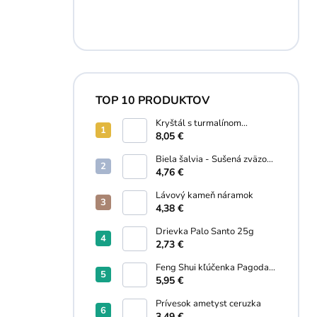
TOP 10 PRODUKTOV
Kryštál s turmalínom
náramok
8,05 €
Biela šalvia - Sušená zväzok
30g
4,76 €
Lávový kameň náramok
4,38 €
Drievka Palo Santo 25g
2,73 €
Feng Shui kľúčenka Pagoda,
Wu lou, Kaligrafický štetec
5,95 €
Prívesok ametyst ceruzka
3,49 €