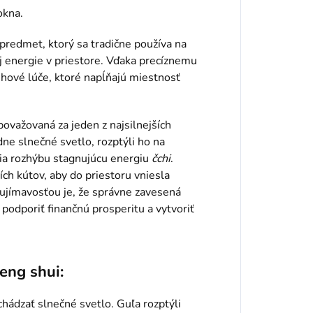
okna.
redmet, ktorý sa tradične používa na
ej energie v priestore. Vďaka precíznemu
hové lúče, ktoré napĺňajú miestnosť
považovaná za jeden z najsilnejších
ne slnečné svetlo, rozptýli ho na
nia rozhýbu stagnujúcu energiu
čchi
.
ch kútov, aby do priestoru vniesla
aujímavosťou je, že správne zavesená
, podporiť finančnú prosperitu a vytvoriť
eng shui:
hádzať slnečné svetlo. Guľa rozptýli