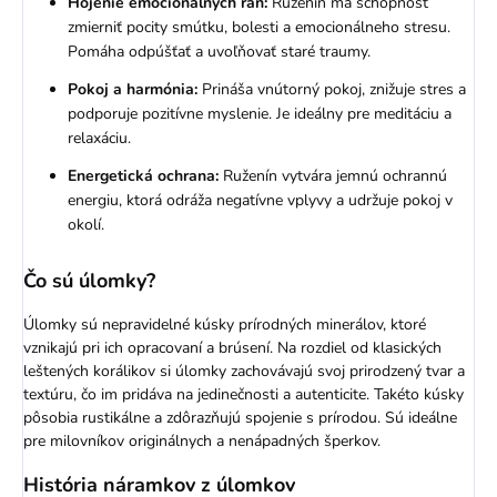
Hojenie emocionálnych rán:
Ruženín má schopnosť
zmierniť pocity smútku, bolesti a emocionálneho stresu.
Pomáha odpúšťať a uvoľňovať staré traumy.
Pokoj a harmónia:
Prináša vnútorný pokoj, znižuje stres a
podporuje pozitívne myslenie. Je ideálny pre meditáciu a
relaxáciu.
Energetická ochrana:
Ruženín vytvára jemnú ochrannú
energiu, ktorá odráža negatívne vplyvy a udržuje pokoj v
okolí.
Čo sú úlomky?
Úlomky sú nepravidelné kúsky prírodných minerálov, ktoré
vznikajú pri ich opracovaní a brúsení. Na rozdiel od klasických
leštených korálikov si úlomky zachovávajú svoj prirodzený tvar a
textúru, čo im pridáva na jedinečnosti a autenticite. Takéto kúsky
pôsobia rustikálne a zdôrazňujú spojenie s prírodou. Sú ideálne
pre milovníkov originálnych a nenápadných šperkov.
História náramkov z úlomkov