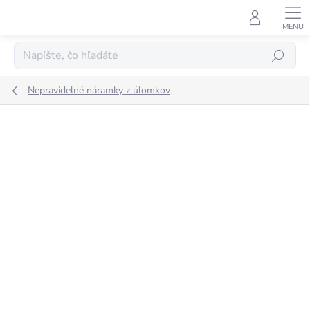
Prejsť
na
obsah
Hľadať
Nepravidelné náramky z úlomkov
Neohodnotené
Podrobnosti hodnotenia