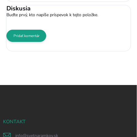
Diskusia
Buďte prvý, kto napíše príspevok k tejto položke.
Pridať komentár
Z
á
p
ä
t
i
KONTAKT
e
info
@
svetnaramkov.sk