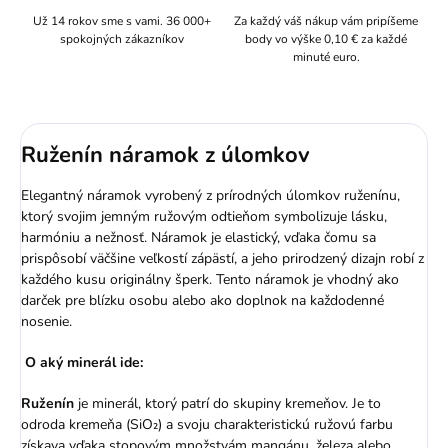
Už 14 rokov sme s vami. 36 000+
Za každý váš nákup vám pripíšeme
spokojných zákazníkov
body vo výške 0,10 € za každé
minuté euro.
Ruženín náramok z úlomkov
Elegantný náramok vyrobený z prírodných úlomkov ruženínu,
ktorý svojim jemným ružovým odtieňom symbolizuje lásku,
harmóniu a nežnosť. Náramok je elastický, vďaka čomu sa
prispôsobí väčšine veľkostí zápästí, a jeho prirodzený dizajn robí z
každého kusu originálny šperk. Tento náramok je vhodný ako
darček pre blízku osobu alebo ako doplnok na každodenné
nosenie.
O aký minerál ide:
Ruženín
je minerál, ktorý patrí do skupiny kremeňov. Je to
odroda kremeňa (SiO₂) a svoju charakteristickú ružovú farbu
získava vďaka stopovým množstvám mangánu, železa alebo