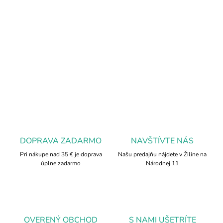
emocionálne hojenie a posilňuje lásku k sebe aj ostatným. Je
ideálny pre znamenia Býka, Váh, Raka a Rýb, no jeho energia je
prospešná pre každého. Elastický dizajn zabezpečuje pohodlné
nosenie a jedinečný vzhľad náramku.
DETAILNÉ INFORMÁCIE
OPÝTAŤ SA
DOPRAVA ZADARMO
NAVŠTÍVTE NÁS
Pri nákupe nad 35 € je doprava
Našu predajňu nájdete v Žiline na
úplne zadarmo
Národnej 11
OVERENÝ OBCHOD
S NAMI UŠETRÍTE