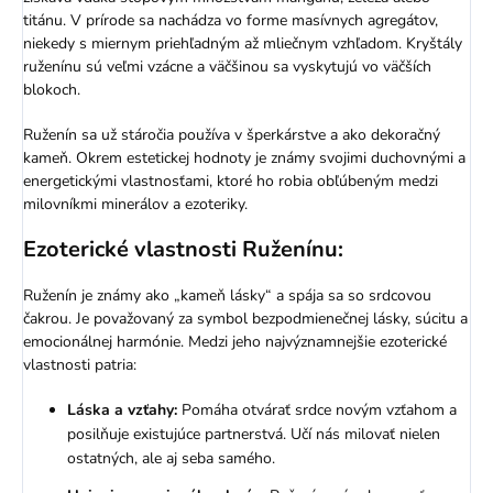
titánu. V prírode sa nachádza vo forme masívnych agregátov,
niekedy s miernym priehľadným až mliečnym vzhľadom. Kryštály
ruženínu sú veľmi vzácne a väčšinou sa vyskytujú vo väčších
blokoch.
Ruženín sa už stáročia používa v šperkárstve a ako dekoračný
kameň. Okrem estetickej hodnoty je známy svojimi duchovnými a
energetickými vlastnosťami, ktoré ho robia obľúbeným medzi
milovníkmi minerálov a ezoteriky.
Ezoterické vlastnosti Ruženínu:
Ruženín je známy ako „kameň lásky“ a spája sa so srdcovou
čakrou. Je považovaný za symbol bezpodmienečnej lásky, súcitu a
emocionálnej harmónie. Medzi jeho najvýznamnejšie ezoterické
vlastnosti patria:
Láska a vzťahy:
Pomáha otvárať srdce novým vzťahom a
posilňuje existujúce partnerstvá. Učí nás milovať nielen
ostatných, ale aj seba samého.