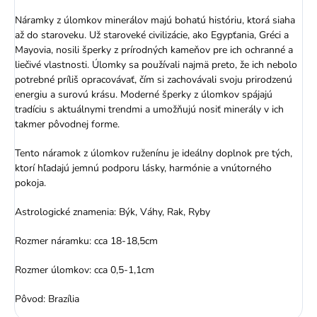
Náramky z úlomkov minerálov majú bohatú históriu, ktorá siaha
až do staroveku. Už staroveké civilizácie, ako Egypťania, Gréci a
Mayovia, nosili šperky z prírodných kameňov pre ich ochranné a
liečivé vlastnosti. Úlomky sa používali najmä preto, že ich nebolo
potrebné príliš opracovávať, čím si zachovávali svoju prirodzenú
energiu a surovú krásu. Moderné šperky z úlomkov spájajú
tradíciu s aktuálnymi trendmi a umožňujú nosiť minerály v ich
takmer pôvodnej forme.
Tento náramok z úlomkov ruženínu je ideálny doplnok pre tých,
ktorí hľadajú jemnú podporu lásky, harmónie a vnútorného
pokoja.
Astrologické znamenia: Býk, Váhy, Rak, Ryby
Rozmer náramku: cca 18-18,5cm
Rozmer úlomkov: cca 0,5-1,1cm
Pôvod: Brazília