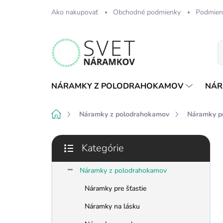
Prejsť
Ako nakupovať
Obchodné podmienky
Podmien
na
obsah
NÁRAMKY Z POLODRAHOKAMOV
NÁR
Domov
Náramky z polodrahokamov
Náramky pr
B
Kategórie
o
Preskočiť
č
kategórie
n
Náramky z polodrahokamov
ý
Náramky pre šťastie
p
a
Náramky na lásku
n