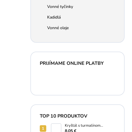
Vonné tyčinky
Kadidlá
Vonné oleje
PRIJÍMAME ONLINE PLATBY
TOP 10 PRODUKTOV
Kryštál s turmalínom
náramok
8,05 €