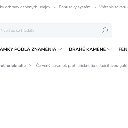
ky ochrany osobných údajov
Bonusový systém
Vrátenie tovaru
Hľadať
AMKY PODĽA ZNAMENIA
DRAHÉ KAMENE
FEN
oti urieknutiu
Červený náramok proti urieknutiu s Jadeitovou guľ
1 hodnotenie
Podrobnosti hodnotenia
4,
Jedn
SK
cena
MÔŽ
DO: