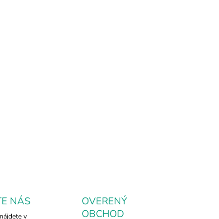
.2026
NOSTI
UČENIA
−
+
Pridať do košíka
ený náramok proti urieknutiu s jadeitovou guľôčkou
áša ochranu, pokoj a harmóniu. Jadeit symbolizuje šťastie,
peritu a vyrovnanosť, zatiaľ čo červená šnúrka chráni pred
tívnou energiou.
ILNÉ INFORMÁCIE
OPÝTAŤ SA
TE NÁS
OVERENÝ
OBCHOD
nájdete v