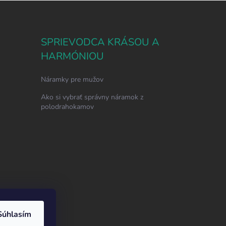
SPRIEVODCA KRÁSOU A
HARMÓNIOU
Náramky pre mužov
Ako si vybrať správny náramok z
polodrahokamov
Súhlasím