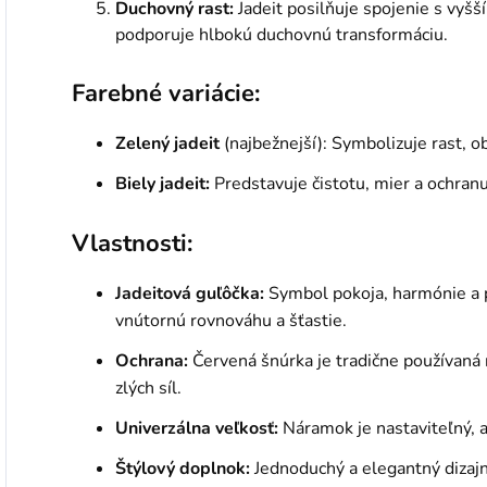
Duchovný rast:
Jadeit posilňuje spojenie s vyšš
podporuje hlbokú duchovnú transformáciu.
Farebné variácie:
Zelený jadeit
(najbežnejší): Symbolizuje rast, ob
Biely jadeit:
Predstavuje čistotu, mier a ochranu
Vlastnosti:
Jadeitová guľôčka:
Symbol pokoja, harmónie a pr
vnútornú rovnováhu a šťastie.
Ochrana:
Červená šnúrka je tradične používaná 
zlých síl.
Univerzálna veľkosť:
Náramok je nastaviteľný, 
Štýlový doplnok:
Jednoduchý a elegantný dizajn