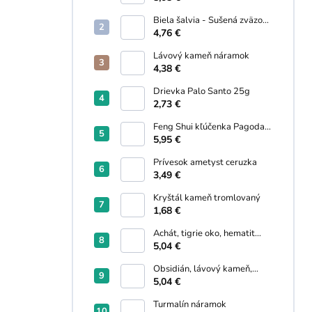
Biela šalvia - Sušená zväzok
30g
4,76 €
Lávový kameň náramok
4,38 €
Drievka Palo Santo 25g
2,73 €
Feng Shui kľúčenka Pagoda,
Wu lou, Kaligrafický štetec
5,95 €
Prívesok ametyst ceruzka
3,49 €
Kryštál kameň tromlovaný
1,68 €
Achát, tigrie oko, hematit
náramok
5,04 €
Obsidián, lávový kameň,
hematit náramok
5,04 €
Turmalín náramok