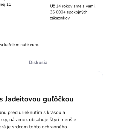
nej 11
Už 14 rokov sme s vami.
36 000+ spokojných
zákazníkov
za každé minuté euro.
Diskusia
 s Jadeitovou guľôčkou
anu pred urieknutím s krásou a
úrky, náramok obsahuje štyri menšie
torá je srdcom tohto ochranného