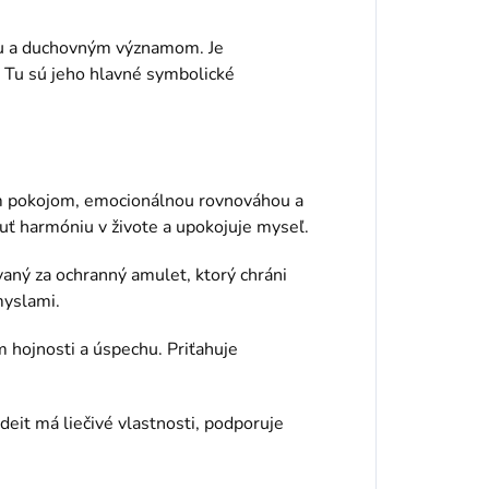
u a duchovným významom. Je
. Tu sú jeho hlavné symbolické
ým pokojom, emocionálnou rovnováhou a
uť harmóniu v živote a upokojuje myseľ.
aný za ochranný amulet, ktorý chráni
myslami.
 hojnosti a úspechu. Priťahuje
adeit má liečivé vlastnosti, podporuje