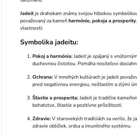
Jadeit
je drahokam známy svojou hlbokou symboliko
považovaný za kameň
harmónie, pokoja a prosperity
vlastnosti:
Symbolika jadeitu:
Pokoj a harmónia:
Jadeit je spájaný s vnútorn
duchovnou čistotou. Pomáha nositeľovi dosiahn
Ochrana:
V mnohých kultúrach je jadeit považov
pred negatívnou energiou, nešťastím a zlými ú
Šťastie a prosperita:
Jadeit je tradične kameňom
bohatstvo, šťastie a pozitívne príležitosti.
Zdravie:
V starovekých tradíciách sa verilo, že j
zdravie obličiek, srdca a imunitného systému.