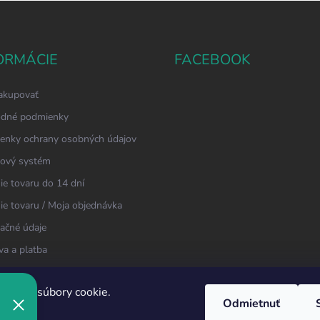
ORMÁCIE
FACEBOOK
akupovať
dné podmienky
enky ochrany osobných údajov
ový systém
ie tovaru do 14 dní
ie tovaru / Moja objednávka
ačné údaje
a a platba
kt
oužíva súbory cookie.
Odmietnuť