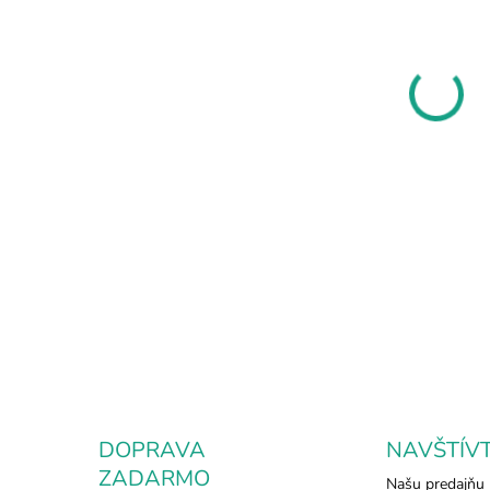
11.8
MOŽ
DOR
Červ
prin
pros
nega
DETA
DOPRAVA
NAVŠTÍV
ZADARMO
Našu predajňu 