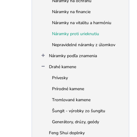
Náramky na ochranu
e
l
Náramky na financie
Náramky na vitalitu a harmóniu
Náramky proti urieknutiu
Nepravidelné náramky z úlomkov
Náramky podľa znamenia
Drahé kamene
Prívesky
Prírodné kamene
Tromlované kamene
Šungit - výrobky zo šungitu
Generátory, drúzy, geódy
Feng Shui doplnky